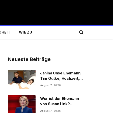
DHEIT
WIE ZU
Neueste Beiträge
Janina Uhse Ehemann:
Tim Gutke, Hochzeit,
Sohn und Familie
August 7, 2026
Wer ist der Ehemann
von Susan Link?
Wolfgang Link, Beruf
August 7, 2026