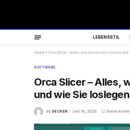
LEBENSSTIL
Home
»
Orca Slicer – Alles, was Sie wissen müssen und 
SOFTWARE
Orca Slicer – Alles
und wie Sie loslegen
By
DECKER
Juni 16, 2025
Keine Komm