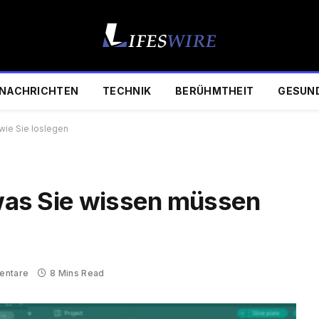
NACHRICHTEN
TECHNIK
BERÜHMTHEIT
GESUN
wie Sie loslegen
, was Sie wissen müssen
entare
8 Mins Read