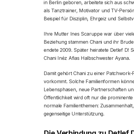
in Berlin geboren, arbeitete sich aus sc
als Tanztrainer, Motivator und TV-Persön
Beispiel für Disziplin, Ehrgeiz und Selbs
Ihre Mutter Ines Scaruppe war über viele
Beziehung stammen Chani und ihr Bruder 
endete 2009. Später heiratete Detlef D! 
Chani Inéz Afias Halbschwester Ayana.
Damit gehört Chani zu einer Patchwork-Fa
vorkommt. Solche Familienformen können s
Lebensphasen, neue Partnerschaften und
Öffentlichkeit wird oft nur die prominent
normale Familienthemen: Zusammenhalt, 
gegenseitige Unterstützung.
Die Verbindung zu Detlef 