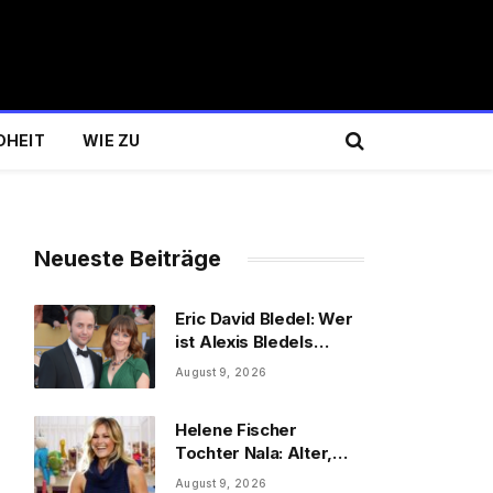
DHEIT
WIE ZU
Neueste Beiträge
Eric David Bledel: Wer
ist Alexis Bledels
Bruder wirklich?
August 9, 2026
Helene Fischer
Tochter Nala: Alter,
Schwester & Familie
August 9, 2026