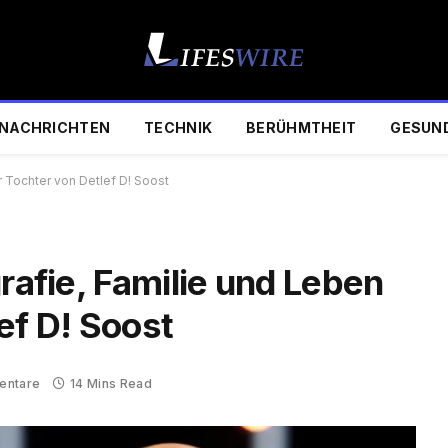
NACHRICHTEN
TECHNIK
BERÜHMTHEIT
GESUN
r Tochter von Detlef D! Soost
grafie, Familie und Leben
ef D! Soost
entare
14 Mins Read