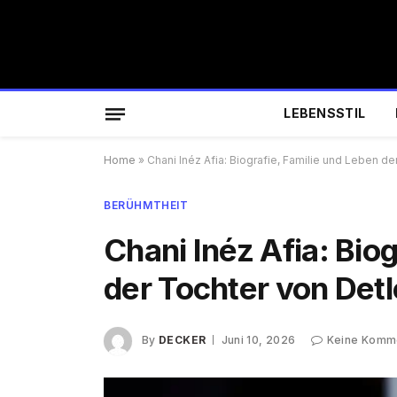
LEBENSSTIL
Home
»
Chani Inéz Afia: Biografie, Familie und Leben de
BERÜHMTHEIT
Chani Inéz Afia: Bio
der Tochter von Detl
By
DECKER
Juni 10, 2026
Keine Komm