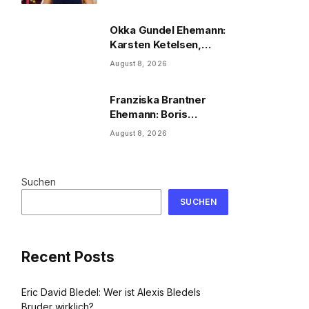
2026
Okka Gundel Ehemann:
Karsten Ketelsen,
Beruf & Kinder
August 8, 2026
Franziska Brantner
Ehemann: Boris
Palmer, Tochter &
August 8, 2026
Privatleben
Suchen
SUCHEN
Recent Posts
Eric David Bledel: Wer ist Alexis Bledels
Bruder wirklich?