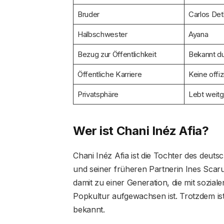
Bruder
Carlos Det
Halbschwester
Ayana
Bezug zur Öffentlichkeit
Bekannt du
Öffentliche Karriere
Keine offiz
Privatsphäre
Lebt weitg
Wer ist Chani Inéz Afia?
Chani Inéz Afia ist die Tochter des deut
und seiner früheren Partnerin Ines Scar
damit zu einer Generation, die mit soziale
Popkultur aufgewachsen ist. Trotzdem ist
bekannt.