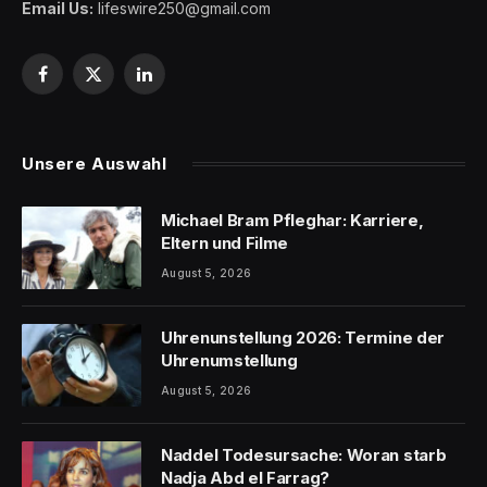
Email Us:
lifeswire250@gmail.com
Facebook
X
LinkedIn
(Twitter)
Unsere Auswahl
Michael Bram Pfleghar: Karriere,
Eltern und Filme
August 5, 2026
Uhrenunstellung 2026: Termine der
Uhrenumstellung
August 5, 2026
Naddel Todesursache: Woran starb
Nadja Abd el Farrag?