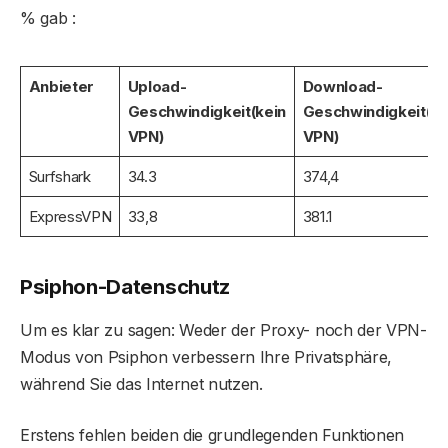
% gab :
Anbieter
Upload-
Download-
Geschwindigkeit
(kein
Geschwindigkeit
(ke
VPN)
VPN)
Surfshark
34.3
374,4
ExpressVPN
33,8
381.1
Psiphon-Datenschutz
Um es klar zu sagen: Weder der Proxy- noch der VPN-
Modus von Psiphon verbessern Ihre Privatsphäre,
während Sie das Internet nutzen.
Erstens fehlen beiden die grundlegenden Funktionen