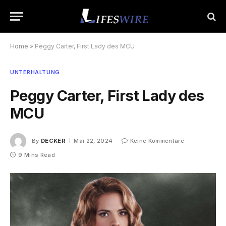
Home
»
Peggy Carter, First Lady des MCU
UNTERHALTUNG
Peggy Carter, First Lady des
MCU
By
DECKER
Mai 22, 2024
Keine Kommentare
9 Mins Read