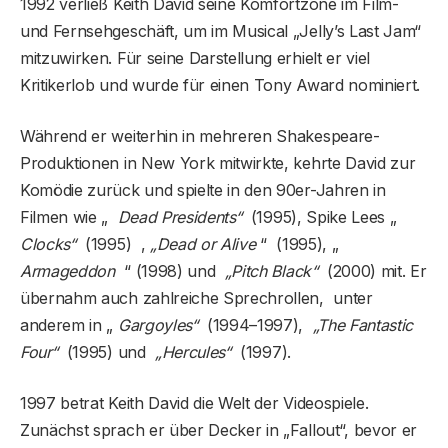
1992 verließ Keith David seine Komfortzone im Film-
und Fernsehgeschäft, um im Musical „Jelly’s Last Jam“
mitzuwirken. Für seine Darstellung erhielt er viel
Kritikerlob und wurde für einen Tony Award nominiert.
Während er weiterhin in mehreren Shakespeare-
Produktionen in New York mitwirkte, kehrte David zur
Komödie zurück und spielte in den 90er-Jahren in
Filmen wie „
Dead Presidents“
(1995), Spike Lees „
Clocks“
(1995) ,
„Dead or Alive
“ (1995), „
Armageddon
“ (1998) und
„Pitch Black“
(2000) mit. Er
übernahm auch zahlreiche Sprechrollen, unter
anderem in „
Gargoyles“
(1994–1997),
„The Fantastic
Four“
(1995) und
„Hercules“
(1997).
1997 betrat Keith David die Welt der Videospiele.
Zunächst sprach er über Decker in „Fallout“, bevor er