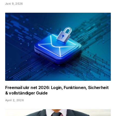
Juni 9, 2026
Freemail ukr net 2026: Login, Funktionen, Sicherheit
& vollständiger Guide
April 2, 2026