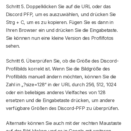
Schritt 5. Doppelklicken Sie auf die URL oder das
Discord PFP, um es auszuwählen, und drücken Sie
Strg + C, um es zu kopieren. Fügen Sie es dann in
Ihren Browser ein und drücken Sie die Eingabetaste.
Sie können nun eine kleine Version des Profilfotos
sehen.
Schritt 6. Überprüfen Sie, ob die Größe des Discord-
Profilbilds korrekt ist. Wenn Sie die Bildgröße des
Profilbilds manuell ändern möchten, können Sie die
Zahl in „?size=128“ in der URL durch 256, 512, 1024
oder ein beliebiges anderes Vielfaches von 128
ersetzen und die Eingabetaste drücken, um andere
verfügbare Größen des Discord-PFP zu überprüfen.
Alternativ können Sie auch mit der rechten Maustaste