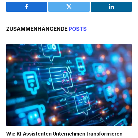
Facebook
Twitter
LinkedIn
ZUSAMMENHÄNGENDE
POSTS
Wie KI-Assistenten Unternehmen transformieren