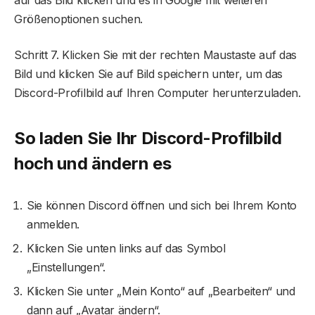
auf das Bild klicken und es in Google mit weiteren
Größenoptionen suchen.
Schritt 7. Klicken Sie mit der rechten Maustaste auf das
Bild und klicken Sie auf Bild speichern unter, um das
Discord-Profilbild auf Ihren Computer herunterzuladen.
So laden Sie Ihr Discord-Profilbild
hoch und ändern es
Sie können Discord öffnen und sich bei Ihrem Konto
anmelden.
Klicken Sie unten links auf das Symbol
„Einstellungen“.
Klicken Sie unter „Mein Konto“ auf „Bearbeiten“ und
dann auf „Avatar ändern“.