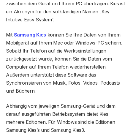
zwischen dem Gerät und Ihrem PC übertragen. Kies ist
ein Akronym für den vollständigen Namen „Key
Intuitive Easy System“.
Mit
Samsung Kies
können Sie Ihre Daten von Ihrem
Mobilgerät auf Ihrem Mac oder Windows-PC sichern.
Sobald Ihr Telefon auf die Werkseinstellungen
zurückgesetzt wurde, können Sie die Daten vom
Computer auf Ihrem Telefon wiederherstellen.
Außerdem unterstützt diese Software das
Synchronisieren von Musik, Fotos, Videos, Podcasts
und Büchern.
Abhängig vom jeweiligen Samsung-Gerät und dem
darauf ausgeführten Betriebssystem bietet Kies
mehrere Editionen. Für Windows sind die Editionen
Samsung Kies’s und Samsung Kies3.