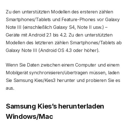
Zu den unterstützten Modellen des ersteren zählen
Smartphones/Tablets und Feature-Phones vor Galaxy
Note III (einschließlich Galaxy S4, Note II usw.) –
Geräte mit Android 2.1 bis 4.2. Zu den unterstützten
Modellen des letzteren zählen Smartphones/Tablets ab
Galaxy Note III (Android OS 4.3 oder höher).
Wenn Sie Daten zwischen einem Computer und einem
Mobilgerät synchronisieren/übertragen müssen, laden
Sie Samsung Kies/Kies3 herunter und probieren Sie es
aus.
Samsung Kies’s herunterladen
Windows/Mac