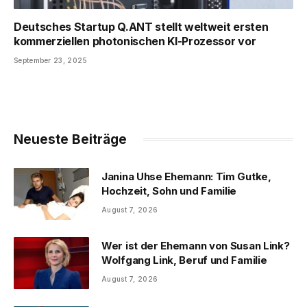
Deutsches Startup Q.ANT stellt weltweit ersten
kommerziellen photonischen KI-Prozessor vor
September 23, 2025
Neueste Beiträge
Janina Uhse Ehemann: Tim Gutke,
Hochzeit, Sohn und Familie
August 7, 2026
Wer ist der Ehemann von Susan Link?
Wolfgang Link, Beruf und Familie
August 7, 2026