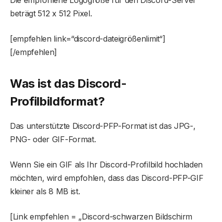
beträgt 512 x 512 Pixel.
[empfehlen link=“discord-dateigrößenlimit“]
[/empfehlen]
Was ist das Discord-
Profilbildformat?
Das unterstützte Discord-PFP-Format ist das JPG-,
PNG- oder GIF-Format.
Wenn Sie ein GIF als Ihr Discord-Profilbild hochladen
möchten, wird empfohlen, dass das Discord-PFP-GIF
kleiner als 8 MB ist.
[Link empfehlen = „Discord-schwarzen Bildschirm