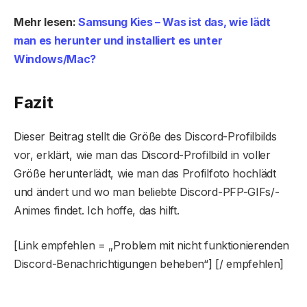
Mehr lesen:
Samsung Kies – Was ist das, wie lädt
man es herunter und installiert es unter
Windows/Mac?
Fazit
Dieser Beitrag stellt die Größe des Discord-Profilbilds
vor, erklärt, wie man das Discord-Profilbild in voller
Größe herunterlädt, wie man das Profilfoto hochlädt
und ändert und wo man beliebte Discord-PFP-GIFs/-
Animes findet. Ich hoffe, das hilft.
[Link empfehlen = „Problem mit nicht funktionierenden
Discord-Benachrichtigungen beheben“] [/ empfehlen]