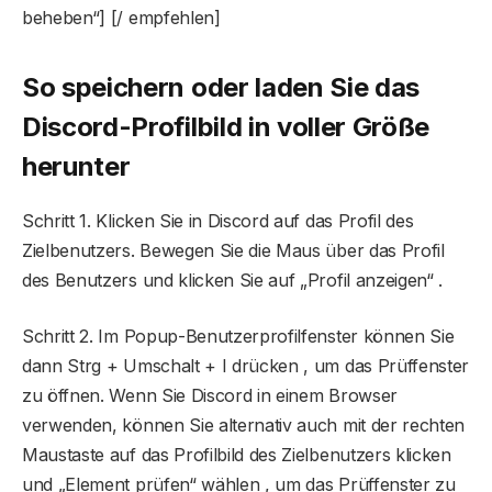
beheben“] [/ empfehlen]
So speichern oder laden Sie das
Discord-Profilbild in voller Größe
herunter
Schritt 1. Klicken Sie in Discord auf das Profil des
Zielbenutzers. Bewegen Sie die Maus über das Profil
des Benutzers und klicken Sie auf „Profil anzeigen“ .
Schritt 2. Im Popup-Benutzerprofilfenster können Sie
dann Strg + Umschalt + I drücken , um das Prüffenster
zu öffnen. Wenn Sie Discord in einem Browser
verwenden, können Sie alternativ auch mit der rechten
Maustaste auf das Profilbild des Zielbenutzers klicken
und „Element prüfen“ wählen , um das Prüffenster zu