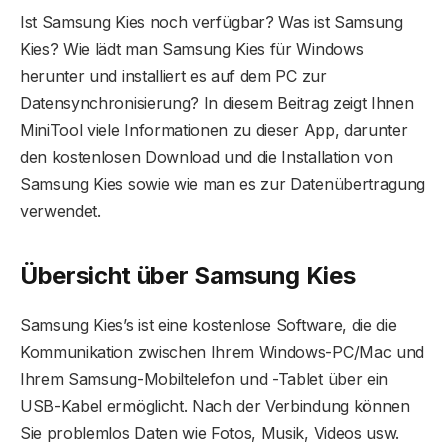
Ist Samsung Kies noch verfügbar? Was ist Samsung
Kies? Wie lädt man Samsung Kies für Windows
herunter und installiert es auf dem PC zur
Datensynchronisierung? In diesem Beitrag zeigt Ihnen
MiniTool viele Informationen zu dieser App, darunter
den kostenlosen Download und die Installation von
Samsung Kies sowie wie man es zur Datenübertragung
verwendet.
Übersicht über Samsung Kies
Samsung Kies’s ist eine kostenlose Software, die die
Kommunikation zwischen Ihrem Windows-PC/Mac und
Ihrem Samsung-Mobiltelefon und -Tablet über ein
USB-Kabel ermöglicht. Nach der Verbindung können
Sie problemlos Daten wie Fotos, Musik, Videos usw.