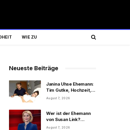
DHEIT
WIE ZU
Neueste Beiträge
Janina Uhse Ehemann:
Tim Gutke, Hochzeit,
te
Sohn und Familie
August 7, 2026
Wer ist der Ehemann
von Susan Link?
Wolfgang Link, Beruf
August 7, 2026