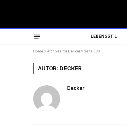
LEBENSSTIL
Home
»
Archives for Decker
»
Seite 583
AUTOR:
DECKER
Decker