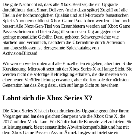
Die gute Nachricht ist, dass alle Xbox-Besitzer, die ein Upgrade
durchführen, dank Smart Delivery (mehr dazu später) Zugriff auf alle
Titel in der höchstmöglichen Qualität und auf Microsofts fantastischen
Spiele-Abonnementdienst Xbox Game Pass haben werden . Und noch
besser: Alle Next-Gen-Titel von Erstanbietern werden auf Xbox Game
Pass erscheinen und bieten Zugriff vom ersten Tag an gegen eine
geringe monatliche Gebühr. Dazu gehören Schwergewichte wie
Starfield und vermutlich, nachdem die Übernahme durch Activision
nun abgeschlossen ist, der gesamte Spielekatalog von
Activision/Blizzard.
Wir werden weiter unten auf alle Einzelheiten eingehen, aber hier ist die
Kurzfassung: Microsoft setzt mit der Xbox Series X auf lange Sicht. Sie
werden nicht die sofortige Befriedigung erhalten, die die meisten von
einer neuen Veröffentlichung erwarten, aber die Konsole der nächsten
Generation hat das Zeug dazu, sich auf lange Sicht zu bewähren.
Lohnt sich die Xbox Series X?
Die Xbox Series X ist ein beeindruckendes Upgrade gegenüber ihrem
Vorgänger und hat den gleichen Startpreis wie die Xbox One X, die
2017 auf den Markt kam. Für Käufer hat die Konsole viel zu bieten. Sie
ist leistungsstark, bietet erstaunliche Abwärtskompatibilität und hat mit
dem Xbox Game Pass ein Ass im Ärmel. Insgesamt bietet sie ein