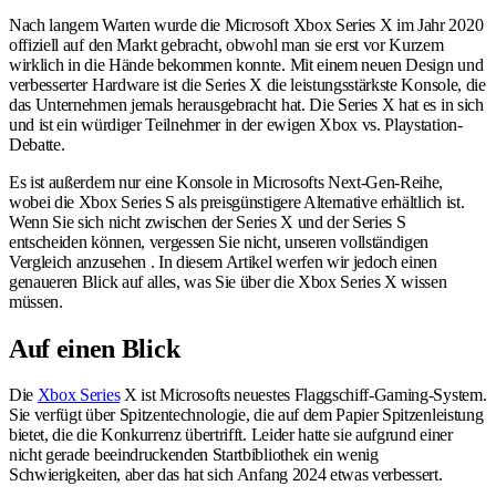
Nach langem Warten wurde die Microsoft Xbox Series X im Jahr 2020
offiziell auf den Markt gebracht, obwohl man sie erst vor Kurzem
wirklich in die Hände bekommen konnte. Mit einem neuen Design und
verbesserter Hardware ist die Series X die leistungsstärkste Konsole, die
das Unternehmen jemals herausgebracht hat. Die Series X hat es in sich
und ist ein würdiger Teilnehmer in der ewigen Xbox vs. Playstation-
Debatte.
Es ist außerdem nur eine Konsole in Microsofts Next-Gen-Reihe,
wobei die Xbox Series S als preisgünstigere Alternative erhältlich ist.
Wenn Sie sich nicht zwischen der Series X und der Series S
entscheiden können, vergessen Sie nicht, unseren vollständigen
Vergleich anzusehen . In diesem Artikel werfen wir jedoch einen
genaueren Blick auf alles, was Sie über die Xbox Series X wissen
müssen.
Auf einen Blick
Die
Xbox Series
X ist Microsofts neuestes Flaggschiff-Gaming-System.
Sie verfügt über Spitzentechnologie, die auf dem Papier Spitzenleistung
bietet, die die Konkurrenz übertrifft. Leider hatte sie aufgrund einer
nicht gerade beeindruckenden Startbibliothek ein wenig
Schwierigkeiten, aber das hat sich Anfang 2024 etwas verbessert.