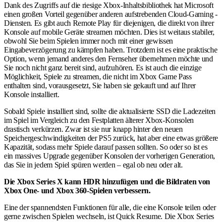
Dank des Zugriffs auf die riesige Xbox-Inhaltsbibliothek hat Microsoft
einen großen Vorteil gegenüber anderen aufstrebenden Cloud-Gaming -
Diensten. Es gibt auch Remote Play für diejenigen, die direkt von ihrer
Konsole auf mobile Geräte streamen möchten. Dies ist weitaus stabiler,
obwohl Sie beim Spielen immer noch mit einer gewissen
Eingabeverzögerung zu kämpfen haben. Trotzdem ist es eine praktische
Option, wenn jemand anderes den Fernseher übernehmen möchte und
Sie noch nicht ganz bereit sind, aufzuhören. Es ist auch die einzige
Möglichkeit, Spiele zu streamen, die nicht im Xbox Game Pass
enthalten sind, vorausgesetzt, Sie haben sie gekauft und auf Ihrer
Konsole installiert.
Sobald Spiele installiert sind, sollte die aktualisierte SSD die Ladezeiten
im Spiel im Vergleich zu den Festplatten älterer Xbox-Konsolen
drastisch verkürzen. Zwar ist sie nur knapp hinter den neuen
Speichergeschwindigkeiten der PS5 zurück, hat aber eine etwas größere
Kapazität, sodass mehr Spiele darauf passen sollten. So oder so ist es
ein massives Upgrade gegenüber Konsolen der vorherigen Generation,
das Sie in jedem Spiel spüren werden – egal ob neu oder alt.
Die Xbox Series X kann HDR hinzufügen und die Bildraten von
Xbox One- und Xbox 360-Spielen verbessern.
Eine der spannendsten Funktionen für alle, die eine Konsole teilen oder
gerne zwischen Spielen wechseln, ist Quick Resume. Die Xbox Series