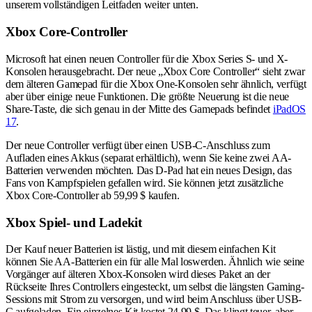
unserem vollständigen Leitfaden weiter unten.
Xbox Core-Controller
Microsoft hat einen neuen Controller für die Xbox Series S- und X-
Konsolen herausgebracht. Der neue „Xbox Core Controller“ sieht zwar
dem älteren Gamepad für die Xbox One-Konsolen sehr ähnlich, verfügt
aber über einige neue Funktionen. Die größte Neuerung ist die neue
Share-Taste, die sich genau in der Mitte des Gamepads befindet
iPadOS
17
.
Der neue Controller verfügt über einen USB-C-Anschluss zum
Aufladen eines Akkus (separat erhältlich), wenn Sie keine zwei AA-
Batterien verwenden möchten. Das D-Pad hat ein neues Design, das
Fans von Kampfspielen gefallen wird. Sie können jetzt zusätzliche
Xbox Core-Controller ab 59,99 $ kaufen.
Xbox Spiel- und Ladekit
Der Kauf neuer Batterien ist lästig, und mit diesem einfachen Kit
können Sie AA-Batterien ein für alle Mal loswerden. Ähnlich wie seine
Vorgänger auf älteren Xbox-Konsolen wird dieses Paket an der
Rückseite Ihres Controllers eingesteckt, um selbst die längsten Gaming-
Sessions mit Strom zu versorgen, und wird beim Anschluss über USB-
C aufgeladen. Ein einzelnes Kit kostet 24,99 $. Das klingt teuer, aber