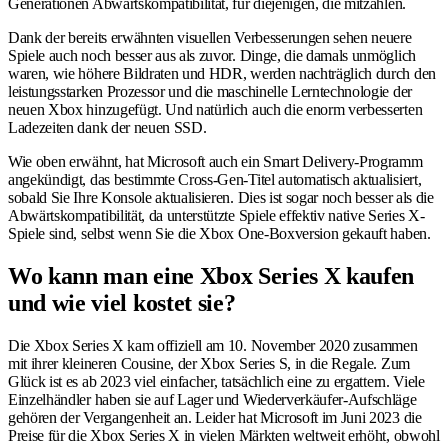
Generationen Abwärtskompatibilität, für diejenigen, die mitzählen.
Dank der bereits erwähnten visuellen Verbesserungen sehen neuere
Spiele auch noch besser aus als zuvor. Dinge, die damals unmöglich
waren, wie höhere Bildraten und HDR, werden nachträglich durch den
leistungsstarken Prozessor und die maschinelle Lerntechnologie der
neuen Xbox hinzugefügt. Und natürlich auch die enorm verbesserten
Ladezeiten dank der neuen SSD.
Wie oben erwähnt, hat Microsoft auch ein Smart Delivery-Programm
angekündigt, das bestimmte Cross-Gen-Titel automatisch aktualisiert,
sobald Sie Ihre Konsole aktualisieren. Dies ist sogar noch besser als die
Abwärtskompatibilität, da unterstützte Spiele effektiv native Series X-
Spiele sind, selbst wenn Sie die Xbox One-Boxversion gekauft haben.
Wo kann man eine Xbox Series X kaufen
und wie viel kostet sie?
Die Xbox Series X kam offiziell am 10. November 2020 zusammen
mit ihrer kleineren Cousine, der Xbox Series S, in die Regale. Zum
Glück ist es ab 2023 viel einfacher, tatsächlich eine zu ergattern. Viele
Einzelhändler haben sie auf Lager und Wiederverkäufer-Aufschläge
gehören der Vergangenheit an. Leider hat Microsoft im Juni 2023 die
Preise für die Xbox Series X in vielen Märkten weltweit erhöht, obwohl