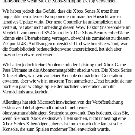
insbesondere wenn Sie die Xbox-Smartphone-App verwenden.
Wir haben jedoch das Gefühl, dass die Xbox Series X trotz ihrer
unglaublichen internen Komponenten in mancher Hinsicht wie ein
iteratives Update wirkt. Der neue Controller ist unkompliziert und
vertraut, hat aber nicht unbedingt diesen Wow-Faktor (insbesondere im
Vergleich zum neuen PS5-Controller ). Die Xbox-Benutzeroberfläche
könnte eine Überarbeitung vertragen, obwohl sie zumindest zu diesem
Zeitpunkt 4K-Auflösungen unterstützt. Und wie bereits erwähnt, war
die Startbibliothek bedauerlicherweise unzureichend, hat sich aber
inzwischen etwas verbessert.
Wir hatten jedoch keine Probleme mit der Leistung und Xbox Game
Pass Ultimate ist die Abonnementgebühr absolut wert. Die Xbox Series
X bietet alles, was wir von einer Konsole der nächsten Generation
erwarten, aber wie wir in unserem Test anmerken: „Jetzt braucht sie nur
noch ein paar wichtige Spiele der nächsten Generation, um ihr
Vermächtnis anzukurbeln.“
Allerdings hat sich Microsoft inzwischen von der Veröffentlichung
exklusiver Titel abgewandt und sich mehr einer
ökosystemunabhängigen Strategie zugewandt. Das bedeutet, dass Sie,
wenn Sie nach Xbox-exklusiven Titeln suchen, nicht unbedingt eine
Xbox Series X benötigen, aber es ist immer noch eine fantastische
Konsole, die zum Spielen moderner Titel entwickelt wurde.