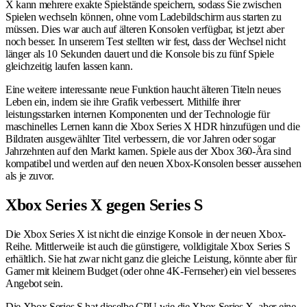
X kann mehrere exakte Spielstände speichern, sodass Sie zwischen
Spielen wechseln können, ohne vom Ladebildschirm aus starten zu
müssen. Dies war auch auf älteren Konsolen verfügbar, ist jetzt aber
noch besser. In unserem Test stellten wir fest, dass der Wechsel nicht
länger als 10 Sekunden dauert und die Konsole bis zu fünf Spiele
gleichzeitig laufen lassen kann.
Eine weitere interessante neue Funktion haucht älteren Titeln neues
Leben ein, indem sie ihre Grafik verbessert. Mithilfe ihrer
leistungsstarken internen Komponenten und der Technologie für
maschinelles Lernen kann die Xbox Series X HDR hinzufügen und die
Bildraten ausgewählter Titel verbessern, die vor Jahren oder sogar
Jahrzehnten auf den Markt kamen. Spiele aus der Xbox 360-Ära sind
kompatibel und werden auf den neuen Xbox-Konsolen besser aussehen
als je zuvor.
Xbox Series X gegen Series S
Die Xbox Series X ist nicht die einzige Konsole in der neuen Xbox-
Reihe. Mittlerweile ist auch die günstigere, volldigitale Xbox Series S
erhältlich. Sie hat zwar nicht ganz die gleiche Leistung, könnte aber für
Gamer mit kleinem Budget (oder ohne 4K-Fernseher) ein viel besseres
Angebot sein.
Die Xbox Series S hat dieselbe CPU wie die Xbox Series X, aber eine