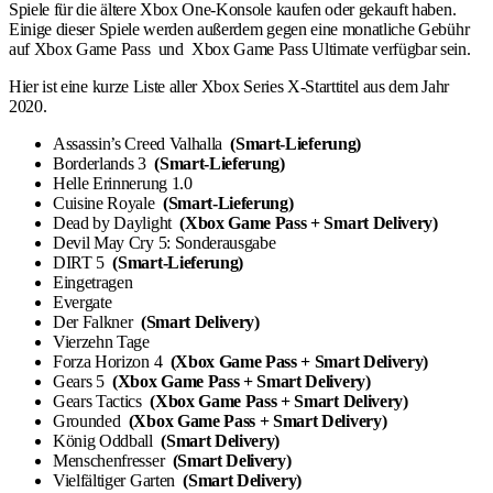
Spiele für die ältere Xbox One-Konsole kaufen oder gekauft haben.
Einige dieser Spiele werden außerdem gegen eine monatliche Gebühr
auf Xbox Game Pass und Xbox Game Pass Ultimate verfügbar sein.
Hier ist eine kurze Liste aller Xbox Series X-Starttitel aus dem Jahr
2020.
Assassin’s Creed Valhalla
(Smart-Lieferung)
Borderlands 3
(Smart-Lieferung)
Helle Erinnerung 1.0
Cuisine Royale
(Smart-Lieferung)
Dead by Daylight
(Xbox Game Pass + Smart Delivery)
Devil May Cry 5: Sonderausgabe
DIRT 5
(Smart-Lieferung)
Eingetragen
Evergate
Der Falkner
(Smart Delivery)
Vierzehn Tage
Forza Horizon 4
(Xbox Game Pass + Smart Delivery)
Gears 5
(Xbox Game Pass + Smart Delivery)
Gears Tactics
(Xbox Game Pass + Smart Delivery)
Grounded
(Xbox Game Pass + Smart Delivery)
König Oddball
(Smart Delivery)
Menschenfresser
(Smart Delivery)
Vielfältiger Garten
(Smart Delivery)