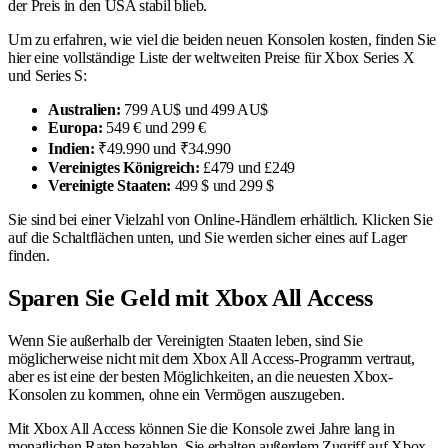
der Preis in den USA stabil blieb.
Um zu erfahren, wie viel die beiden neuen Konsolen kosten, finden Sie
hier eine vollständige Liste der weltweiten Preise für Xbox Series X
und Series S:
Australien:
799 AU$ und 499 AU$
Europa:
549 € und 299 €
Indien:
₹49.990 und ₹34.990
Vereinigtes Königreich:
£479 und £249
Vereinigte Staaten:
499 $ und 299 $
Sie sind bei einer Vielzahl von Online-Händlern erhältlich. Klicken Sie
auf die Schaltflächen unten, und Sie werden sicher eines auf Lager
finden.
Sparen Sie Geld mit Xbox All Access
Wenn Sie außerhalb der Vereinigten Staaten leben, sind Sie
möglicherweise nicht mit dem Xbox All Access-Programm vertraut,
aber es ist eine der besten Möglichkeiten, an die neuesten Xbox-
Konsolen zu kommen, ohne ein Vermögen auszugeben.
Mit Xbox All Access können Sie die Konsole zwei Jahre lang in
monatlichen Raten bezahlen. Sie erhalten außerdem Zugriff auf Xbox