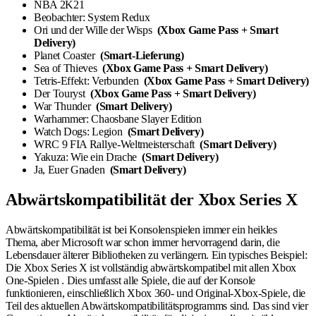
NBA 2K21
Beobachter: System Redux
Ori und der Wille der Wisps
(Xbox Game Pass + Smart
Delivery)
Planet Coaster
(Smart-Lieferung)
Sea of ​​Thieves
(Xbox Game Pass + Smart Delivery)
Tetris-Effekt: Verbunden
(Xbox Game Pass + Smart Delivery)
Der Touryst
(Xbox Game Pass + Smart Delivery)
War Thunder
(Smart Delivery)
Warhammer: Chaosbane Slayer Edition
Watch Dogs: Legion
(Smart Delivery)
WRC 9 FIA Rallye-Weltmeisterschaft
(Smart Delivery)
Yakuza: Wie ein Drache
(Smart Delivery)
Ja, Euer Gnaden
(Smart Delivery)
Abwärtskompatibilität der Xbox Series X
Abwärtskompatibilität ist bei Konsolenspielen immer ein heikles
Thema, aber Microsoft war schon immer hervorragend darin, die
Lebensdauer älterer Bibliotheken zu verlängern. Ein typisches Beispiel:
Die Xbox Series X ist vollständig abwärtskompatibel mit allen Xbox
One-Spielen . Dies umfasst alle Spiele, die auf der Konsole
funktionieren, einschließlich Xbox 360- und Original-Xbox-Spiele, die
Teil des aktuellen Abwärtskompatibilitätsprogramms sind. Das sind vier