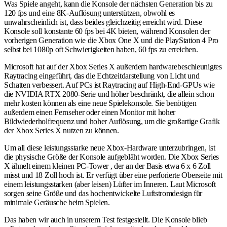
Was Spiele angeht, kann die Konsole der nächsten Generation bis zu
120 fps und eine 8K-Auflösung unterstützen, obwohl es
unwahrscheinlich ist, dass beides gleichzeitig erreicht wird. Diese
Konsole soll konstante 60 fps bei 4K bieten, während Konsolen der
vorherigen Generation wie die Xbox One X und die PlayStation 4 Pro
selbst bei 1080p oft Schwierigkeiten haben, 60 fps zu erreichen.
Microsoft hat auf der Xbox Series X außerdem hardwarebeschleunigtes
Raytracing eingeführt, das die Echtzeitdarstellung von Licht und
Schatten verbessert. Auf PCs ist Raytracing auf High-End-GPUs wie
die NVIDIA RTX 2080-Serie und höher beschränkt, die allein schon
mehr kosten können als eine neue Spielekonsole. Sie benötigen
außerdem einen Fernseher oder einen Monitor mit hoher
Bildwiederholfrequenz und hoher Auflösung, um die großartige Grafik
der Xbox Series X nutzen zu können.
Um all diese leistungsstarke neue Xbox-Hardware unterzubringen, ist
die physische Größe der Konsole aufgebläht worden. Die Xbox Series
X ähnelt einem kleinen PC-Tower , der an der Basis etwa 6 x 6 Zoll
misst und 18 Zoll hoch ist. Er verfügt über eine perforierte Oberseite mit
einem leistungsstarken (aber leisen) Lüfter im Inneren. Laut Microsoft
sorgen seine Größe und das hochentwickelte Luftstromdesign für
minimale Geräusche beim Spielen.
Das haben wir auch in unserem Test festgestellt. Die Konsole blieb