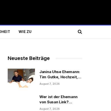
DHEIT
WIE ZU
Neueste Beiträge
Janina Uhse Ehemann:
Tim Gutke, Hochzeit,
Sohn und Familie
August 7, 2026
Wer ist der Ehemann
von Susan Link?
Wolfgang Link, Beruf
August 7, 2026