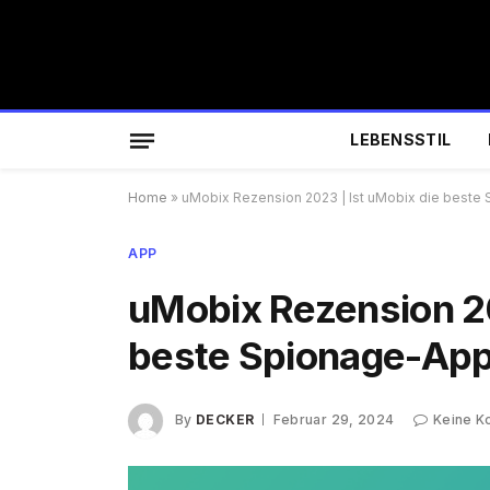
LEBENSSTIL
Home
»
uMobix Rezension 2023 | Ist uMobix die beste
APP
uMobix Rezension 20
beste Spionage-Ap
By
DECKER
Februar 29, 2024
Keine 