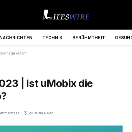
NACHRICHTEN
TECHNIK
BERÜHMTHEIT
GESUN
 Spionage-App?
23 | Ist uMobix die
p?
Kommentare
23 Mins Read