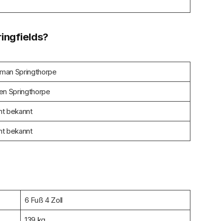
ringfields?
man Springthorpe
een Springthorpe
ht bekannt
ht bekannt
6 Fuß 4 Zoll
139 kg