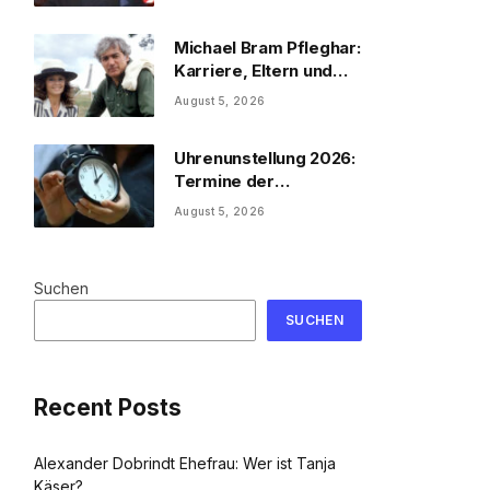
Michael Bram Pfleghar:
Karriere, Eltern und
Filme
August 5, 2026
Uhrenunstellung 2026:
Termine der
Uhrenumstellung
August 5, 2026
Suchen
SUCHEN
Recent Posts
Alexander Dobrindt Ehefrau: Wer ist Tanja
Käser?