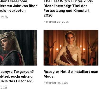
ation Classroom
The Last Witch Hunter 2: Vin
letzten Jahr von über
Diesel bestätigt Titel der
hulen verboten
Fortsetzung und Kinostart
2026
, 2025
November 26, 2025
haenyra Targaryen?
Ready or Not: So installiert man
akterbeschreibung
Mods
Haus des Drachen“.
November 18, 2025
, 2025