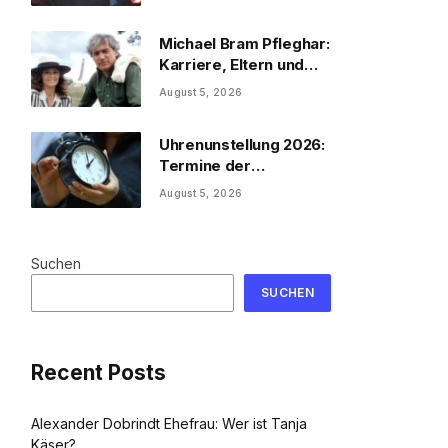
Michael Bram Pfleghar:
Karriere, Eltern und
Filme
August 5, 2026
Uhrenunstellung 2026:
Termine der
Uhrenumstellung
August 5, 2026
Suchen
SUCHEN
Recent Posts
Alexander Dobrindt Ehefrau: Wer ist Tanja
Käser?