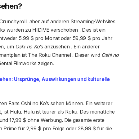
sehen?
uf Crunchyroll, aber auf anderen Streaming-Websites
rks wurden zu HIDIVE verschoben . Dies ist ein
 entweder 5,99 $ pro Monat oder 59,99 $ pro Jahr
ben, um
Oshi no Ko
’s anzusehen . Ein anderer
entplan ist The Roku Channel . Dieser wird
Oshi no
entai Filmworks zeigen.
hen: Ursprünge, Auswirkungen und kulturelle
enen Fans Oshi no Ko’s sehen können. Ein weiterer
 ist Hulu. Hulu ist teurer als Roku. Das monatliche
und 17,99 $ ohne Werbung. Die gesamte erste
 Prime für 2,99 $ pro Folge oder 28,99 $ für die