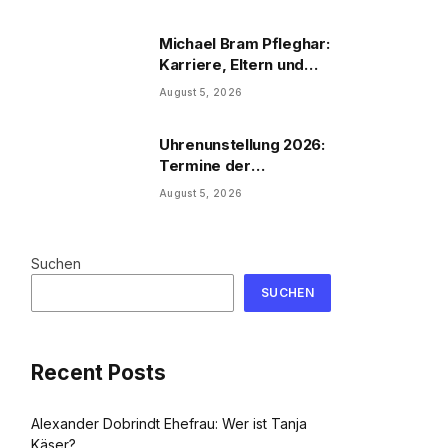
Michael Bram Pfleghar:
Karriere, Eltern und
Filme
August 5, 2026
Uhrenunstellung 2026:
Termine der
Uhrenumstellung
August 5, 2026
Suchen
SUCHEN
Recent Posts
Alexander Dobrindt Ehefrau: Wer ist Tanja
Käser?