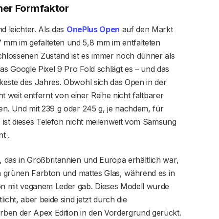
her Formfaktor
 leichter. Als das
OnePlus Open
auf den Markt
mm im gefalteten und 5,8 mm im entfalteten
schlossenen Zustand ist es immer noch dünner als
s Google Pixel 9 Pro Fold schlägt es – und das
keste des Jahres. Obwohl sich das Open in der
ht weit entfernt von einer Reihe nicht faltbarer
en. Und mit 239 g oder 245 g, je nachdem, für
 ist dieses Telefon nicht meilenweit vom Samsung
t .
 das in Großbritannien und Europa erhältlich war,
en grünen Farbton und mattes Glas, während es in
n mit veganem Leder gab. Dieses Modell wurde
icht, aber beide sind jetzt durch die
en der Apex Edition in den Vordergrund gerückt.