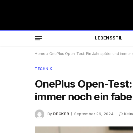
LEBENSSTIL
Home
»
OnePlus Open-Test: Ein Jahr später und immer n
TECHNIK
OnePlus Open-Test: 
immer noch ein fabel
By
DECKER
September 29, 2024
Kein