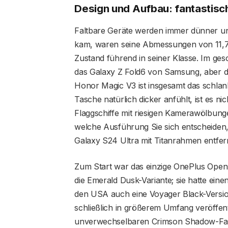
Design und Aufbau: fantastisc
Faltbare Geräte werden immer dünner und
kam, waren seine Abmessungen von 11,7 
Zustand führend in seiner Klasse. Im ge
das Galaxy Z Fold6 von Samsung, aber da
Honor Magic V3 ist insgesamt das schlan
Tasche natürlich dicker anfühlt, ist es nic
Flaggschiffe mit riesigen Kamerawölbung
welche Ausführung Sie sich entscheiden,
Galaxy S24 Ultra mit Titanrahmen entfern
Zum Start war das einzige OnePlus Open,
die Emerald Dusk-Variante; sie hatte ein
den USA auch eine Voyager Black-Versio
schließlich in größerem Umfang veröffentl
unverwechselbaren Crimson Shadow-Farb