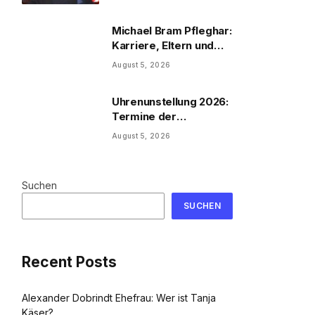
Michael Bram Pfleghar:
Karriere, Eltern und
Filme
August 5, 2026
Uhrenunstellung 2026:
Termine der
Uhrenumstellung
August 5, 2026
Suchen
SUCHEN
Recent Posts
Alexander Dobrindt Ehefrau: Wer ist Tanja
Käser?