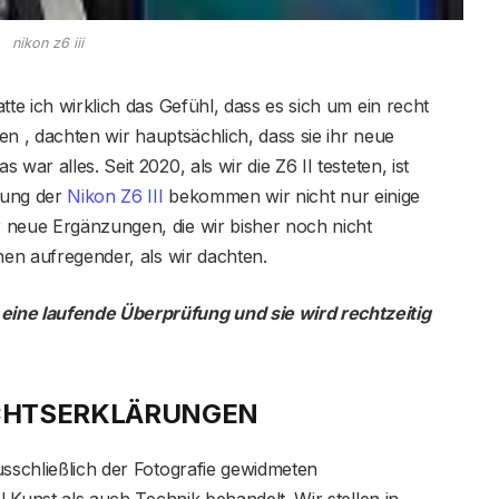
nikon z6 iii
tte ich wirklich das Gefühl, dass es sich um ein recht
ten , dachten wir hauptsächlich, dass sie ihr neue
war alles. Seit 2020, als wir die Z6 II testeten, ist
erung der
Nikon Z6 III
bekommen wir nicht nur einige
 neue Ergänzungen, die wir bisher noch nicht
hen aufregender, als wir dachten.
ine laufende Überprüfung und sie wird rechtzeitig
ICHTSERKLÄRUNGEN
usschließlich der Fotografie gewidmeten
l Kunst als auch Technik behandelt. Wir stellen in