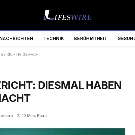
NACHRICHTEN
TECHNIK
BERÜHMTHEIT
GESUN
IE ES RICHTIG GEMACHT
BERICHT: DIESMAL HABEN
EMACHT
entare
10 Mins Read