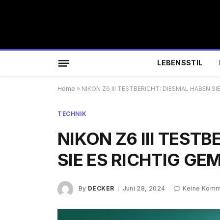
LEBENSSTIL
Home
»
NIKON Z6 III TESTBERICHT: DIESMAL HABEN S
TECHNIK
NIKON Z6 III TEST
SIE ES RICHTIG G
By
DECKER
Juni 28, 2024
Keine Komm