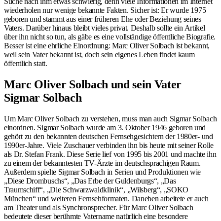
Suche nach ihm etwas schwierig, denn viele Informationen im Internet
wiederholen nur wenige bekannte Fakten. Sicher ist: Er wurde 1975
geboren und stammt aus einer früheren Ehe oder Beziehung seines
Vaters. Darüber hinaus bleibt vieles privat. Deshalb sollte ein Artikel
über ihn nicht so tun, als gäbe es eine vollständige öffentliche Biografie.
Besser ist eine ehrliche Einordnung: Marc Oliver Solbach ist bekannt,
weil sein Vater bekannt ist, doch sein eigenes Leben findet kaum
öffentlich statt.
Marc Oliver Solbach und sein Vater
Sigmar Solbach
Um Marc Oliver Solbach zu verstehen, muss man auch Sigmar Solbach
einordnen. Sigmar Solbach wurde am 3. Oktober 1946 geboren und
gehört zu den bekannten deutschen Fernsehgesichtern der 1980er- und
1990er-Jahre. Viele Zuschauer verbinden ihn bis heute mit seiner Rolle
als Dr. Stefan Frank. Diese Serie lief von 1995 bis 2001 und machte ihn
zu einem der bekanntesten TV-Ärzte im deutschsprachigen Raum.
Außerdem spielte Sigmar Solbach in Serien und Produktionen wie
„Diese Drombuschs“, „Das Erbe der Guldenburgs“, „Das
Traumschiff“, „Die Schwarzwaldklinik“, „Wilsberg“, „SOKO
München“ und weiteren Fernsehformaten. Daneben arbeitete er auch
am Theater und als Synchronsprecher. Für Marc Oliver Solbach
bedeutete dieser berühmte Vatername natürlich eine besondere