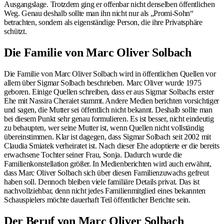
Ausgangslage. Trotzdem ging er offenbar nicht denselben öffentlichen
Weg. Genau deshalb sollte man ihn nicht nur als „Promi-Sohn“
betrachten, sondern als eigenständige Person, die ihre Privatsphäre
schützt.
Die Familie von Marc Oliver Solbach
Die Familie von Marc Oliver Solbach wird in öffentlichen Quellen vor
allem über Sigmar Solbach beschrieben. Marc Oliver wurde 1975
geboren. Einige Quellen schreiben, dass er aus Sigmar Solbachs erster
Ehe mit Nassira Cheraiet stammt. Andere Medien berichten vorsichtiger
und sagen, die Mutter sei öffentlich nicht bekannt. Deshalb sollte man
bei diesem Punkt sehr genau formulieren. Es ist besser, nicht eindeutig
zu behaupten, wer seine Mutter ist, wenn Quellen nicht vollständig
übereinstimmen. Klar ist dagegen, dass Sigmar Solbach seit 2002 mit
Claudia Smiatek verheiratet ist. Nach dieser Ehe adoptierte er die bereits
erwachsene Tochter seiner Frau, Sonja. Dadurch wurde die
Familienkonstellation größer. In Medienberichten wird auch erwähnt,
dass Marc Oliver Solbach sich über diesen Familienzuwachs gefreut
haben soll. Dennoch bleiben viele familiäre Details privat. Das ist
nachvollziehbar, denn nicht jedes Familienmitglied eines bekannten
Schauspielers möchte dauerhaft Teil öffentlicher Berichte sein.
Der Beruf von Marc Oliver Solbach