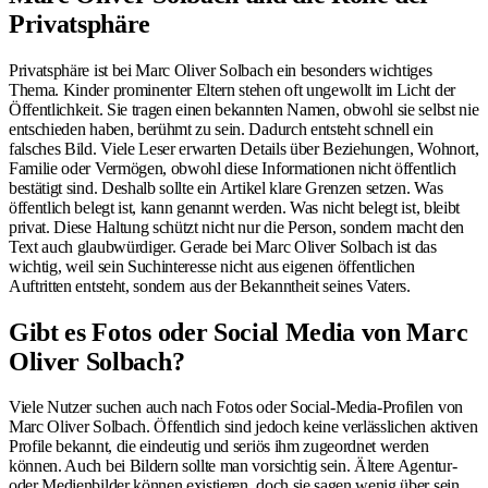
Privatsphäre
Privatsphäre ist bei Marc Oliver Solbach ein besonders wichtiges
Thema. Kinder prominenter Eltern stehen oft ungewollt im Licht der
Öffentlichkeit. Sie tragen einen bekannten Namen, obwohl sie selbst nie
entschieden haben, berühmt zu sein. Dadurch entsteht schnell ein
falsches Bild. Viele Leser erwarten Details über Beziehungen, Wohnort,
Familie oder Vermögen, obwohl diese Informationen nicht öffentlich
bestätigt sind. Deshalb sollte ein Artikel klare Grenzen setzen. Was
öffentlich belegt ist, kann genannt werden. Was nicht belegt ist, bleibt
privat. Diese Haltung schützt nicht nur die Person, sondern macht den
Text auch glaubwürdiger. Gerade bei Marc Oliver Solbach ist das
wichtig, weil sein Suchinteresse nicht aus eigenen öffentlichen
Auftritten entsteht, sondern aus der Bekanntheit seines Vaters.
Gibt es Fotos oder Social Media von Marc
Oliver Solbach?
Viele Nutzer suchen auch nach Fotos oder Social-Media-Profilen von
Marc Oliver Solbach. Öffentlich sind jedoch keine verlässlichen aktiven
Profile bekannt, die eindeutig und seriös ihm zugeordnet werden
können. Auch bei Bildern sollte man vorsichtig sein. Ältere Agentur-
oder Medienbilder können existieren, doch sie sagen wenig über sein