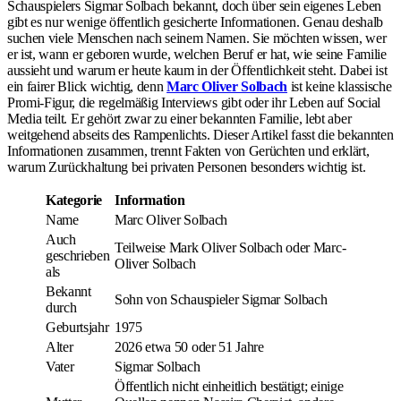
Schauspielers Sigmar Solbach bekannt, doch über sein eigenes Leben
gibt es nur wenige öffentlich gesicherte Informationen. Genau deshalb
suchen viele Menschen nach seinem Namen. Sie möchten wissen, wer
er ist, wann er geboren wurde, welchen Beruf er hat, wie seine Familie
aussieht und warum er heute kaum in der Öffentlichkeit steht. Dabei ist
ein fairer Blick wichtig, denn
Marc Oliver Solbach
ist keine klassische
Promi-Figur, die regelmäßig Interviews gibt oder ihr Leben auf Social
Media teilt. Er gehört zwar zu einer bekannten Familie, lebt aber
weitgehend abseits des Rampenlichts. Dieser Artikel fasst die bekannten
Informationen zusammen, trennt Fakten von Gerüchten und erklärt,
warum Zurückhaltung bei privaten Personen besonders wichtig ist.
Kategorie
Information
Name
Marc Oliver Solbach
Auch
Teilweise Mark Oliver Solbach oder Marc-
geschrieben
Oliver Solbach
als
Bekannt
Sohn von Schauspieler Sigmar Solbach
durch
Geburtsjahr
1975
Alter
2026 etwa 50 oder 51 Jahre
Vater
Sigmar Solbach
Öffentlich nicht einheitlich bestätigt; einige