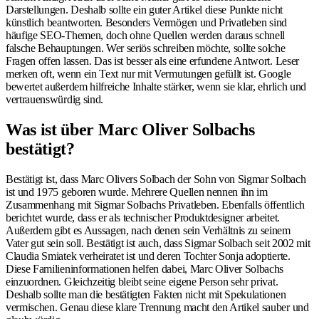
Darstellungen. Deshalb sollte ein guter Artikel diese Punkte nicht
künstlich beantworten. Besonders Vermögen und Privatleben sind
häufige SEO-Themen, doch ohne Quellen werden daraus schnell
falsche Behauptungen. Wer seriös schreiben möchte, sollte solche
Fragen offen lassen. Das ist besser als eine erfundene Antwort. Leser
merken oft, wenn ein Text nur mit Vermutungen gefüllt ist. Google
bewertet außerdem hilfreiche Inhalte stärker, wenn sie klar, ehrlich und
vertrauenswürdig sind.
Was ist über Marc Oliver Solbachs
bestätigt?
Bestätigt ist, dass Marc Olivers Solbach der Sohn von Sigmar Solbach
ist und 1975 geboren wurde. Mehrere Quellen nennen ihn im
Zusammenhang mit Sigmar Solbachs Privatleben. Ebenfalls öffentlich
berichtet wurde, dass er als technischer Produktdesigner arbeitet.
Außerdem gibt es Aussagen, nach denen sein Verhältnis zu seinem
Vater gut sein soll. Bestätigt ist auch, dass Sigmar Solbach seit 2002 mit
Claudia Smiatek verheiratet ist und deren Tochter Sonja adoptierte.
Diese Familieninformationen helfen dabei, Marc Oliver Solbachs
einzuordnen. Gleichzeitig bleibt seine eigene Person sehr privat.
Deshalb sollte man die bestätigten Fakten nicht mit Spekulationen
vermischen. Genau diese klare Trennung macht den Artikel sauber und