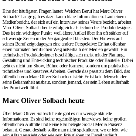
Eine der häufigsten Fragen lautet: Welchen Beruf hat Marc Oliver
Solbach? Lange gab es dazu kaum klare Informationen. Laut einem
Medienbericht, der sich auf ein Interview seines Vaters bezieht, arbeitet
Marc Oliver Solbach heute erfolgreich als technischer Produktdesigner.
Das ist ein wichtiger Punkt, weil ältere Artikel über ihn oft stärker auf
schwierige Zeiten in der Vergangenheit blickten. Der Hinweis auf
seinen Beruf zeigt dagegen eine andere Perspektive: Er hat offenbar
einen normalen beruflichen Weg außerhalb der Medien gewählt. Ein
technischer Produktdesigner beschäftigt sich meist mit der Planung,
Gestaltung und Entwicklung technischer Produkte oder Bauteile. Dabei
geht es nicht um Show, Bühne oder Kamera, sondern um praktisches,
technisches und kreatives Arbeiten. Gerade das passt zu dem Bild, das
öffentlich von Marc Oliver Solbach entsteht: Er ist kein Mensch, der
seine Bekanntheit ausbaut, sondern jemand, der sein Leben außerhalb
der Promiwelt führt.
Marc Oliver Solbach heute
Über Marc Oliver Solbach heute gibt es nur wenige aktuelle
Informationen. Es sind keine regelmäßigen Interviews, keine großen
öffentlichen Auftritte und keine klar belegte Social-Media-Präsenz
bekannt. Genau deshalb sollte man nicht spekulieren, wo er lebt, wie
sein Alltag aussieht oder wie sein Privatleben im Detail verläuft.