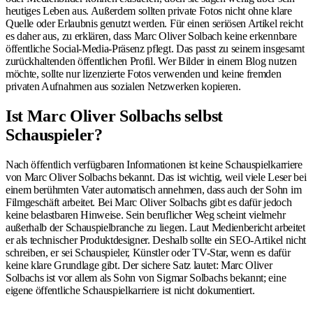
heutiges Leben aus. Außerdem sollten private Fotos nicht ohne klare
Quelle oder Erlaubnis genutzt werden. Für einen seriösen Artikel reicht
es daher aus, zu erklären, dass Marc Oliver Solbach keine erkennbare
öffentliche Social-Media-Präsenz pflegt. Das passt zu seinem insgesamt
zurückhaltenden öffentlichen Profil. Wer Bilder in einem Blog nutzen
möchte, sollte nur lizenzierte Fotos verwenden und keine fremden
privaten Aufnahmen aus sozialen Netzwerken kopieren.
Ist Marc Oliver Solbach
s
selbst
Schauspieler?
Nach öffentlich verfügbaren Informationen ist keine Schauspielkarriere
von Marc Oliver Solbachs bekannt. Das ist wichtig, weil viele Leser bei
einem berühmten Vater automatisch annehmen, dass auch der Sohn im
Filmgeschäft arbeitet. Bei Marc Oliver Solbachs gibt es dafür jedoch
keine belastbaren Hinweise. Sein beruflicher Weg scheint vielmehr
außerhalb der Schauspielbranche zu liegen. Laut Medienbericht arbeitet
er als technischer Produktdesigner. Deshalb sollte ein SEO-Artikel nicht
schreiben, er sei Schauspieler, Künstler oder TV-Star, wenn es dafür
keine klare Grundlage gibt. Der sichere Satz lautet: Marc Oliver
Solbachs ist vor allem als Sohn von Sigmar Solbachs bekannt; eine
eigene öffentliche Schauspielkarriere ist nicht dokumentiert.