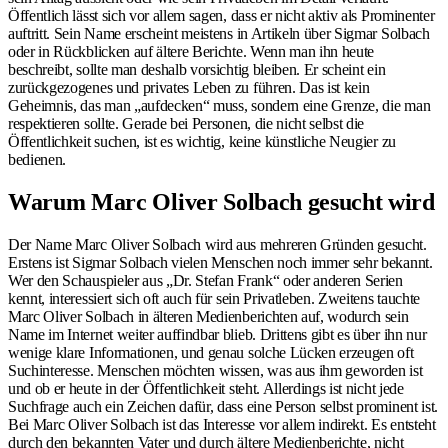
Öffentlich lässt sich vor allem sagen, dass er nicht aktiv als Prominenter
auftritt. Sein Name erscheint meistens in Artikeln über Sigmar Solbach
oder in Rückblicken auf ältere Berichte. Wenn man ihn heute
beschreibt, sollte man deshalb vorsichtig bleiben. Er scheint ein
zurückgezogenes und privates Leben zu führen. Das ist kein
Geheimnis, das man „aufdecken“ muss, sondern eine Grenze, die man
respektieren sollte. Gerade bei Personen, die nicht selbst die
Öffentlichkeit suchen, ist es wichtig, keine künstliche Neugier zu
bedienen.
Warum Marc Oliver Solbach gesucht wird
Der Name Marc Oliver Solbach wird aus mehreren Gründen gesucht.
Erstens ist Sigmar Solbach vielen Menschen noch immer sehr bekannt.
Wer den Schauspieler aus „Dr. Stefan Frank“ oder anderen Serien
kennt, interessiert sich oft auch für sein Privatleben. Zweitens tauchte
Marc Oliver Solbach in älteren Medienberichten auf, wodurch sein
Name im Internet weiter auffindbar blieb. Drittens gibt es über ihn nur
wenige klare Informationen, und genau solche Lücken erzeugen oft
Suchinteresse. Menschen möchten wissen, was aus ihm geworden ist
und ob er heute in der Öffentlichkeit steht. Allerdings ist nicht jede
Suchfrage auch ein Zeichen dafür, dass eine Person selbst prominent ist.
Bei Marc Oliver Solbach ist das Interesse vor allem indirekt. Es entsteht
durch den bekannten Vater und durch ältere Medienberichte, nicht