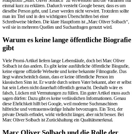
Hauptform „Marc Oliver Solbach“ zu verwenden und die Varianten nur
einmal kurz zu erklären. Dadurch versteht Google besser, dass es um
dieselbe Person geht, und Leser werden nicht verwirrt. Trotzdem sollte
man im Titel und in den wichtigsten Überschriften bei einer
Schreibweise bleiben. Die klare Hauptform ist „Marc Oliver Solbach“,
weil sie in mehreren Quellen und Suchanfragen genutzt wird.
Warum es keine lange öffentliche Biografie
gibt
Viele Promi-Artikel liefern lange Lebensläufe, doch bei Marc Oliver
Solbach ist das anders. Es gibt keine ausführliche öffentliche Biografie,
keine eigene offizielle Webseite und keine bekannte Filmografie. Das
liegt wahrscheinlich daran, dass er keine öffentliche Person im
klassischen Sinn ist. Er wurde durch seinen Vater bekannt, aber er selbst
hat sein Leben nicht dauerhaft öffentlich gemacht. Deshalb wäre es
falsch, Lücken mit Vermutungen zu füllen. Ein guter Artikel muss auch
sagen dürfen: Dazu gibt es keine verlässlichen Informationen. Genau
diese Ehrlichkeit hilft bei Google, weil moderne Suchmaschinen
hilfreiche und vertrauenswürdige Inhalte bevorzugen. Ein Text, der
private Details erfindet, wirkt vielleicht länger, aber nicht besser. Bei
Marc Oliver Solbach ist Zurückhaltung ein Qualitätsmerkmal.
Marc Oliver Solbach und die Rolle der