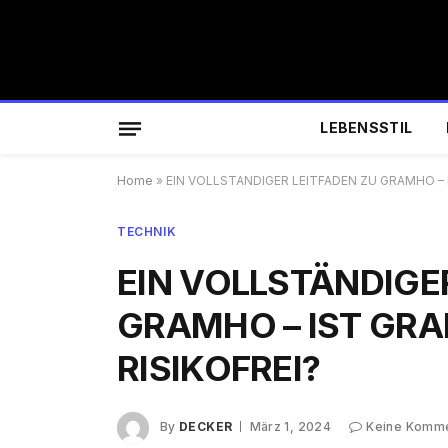
LEBENSSTIL
Home
»
EIN VOLLSTÄNDIGER LEITFADEN ZU GRAMHO – 
TECHNIK
EIN VOLLSTÄNDIGE
GRAMHO – IST GR
RISIKOFREI?
By
DECKER
März 1, 2024
Keine Komm