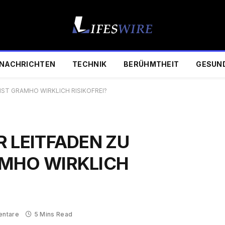
NACHRICHTEN
TECHNIK
BERÜHMTHEIT
GESUN
IST GRAMHO WIRKLICH RISIKOFREI?
R LEITFADEN ZU
AMHO WIRKLICH
entare
5 Mins Read