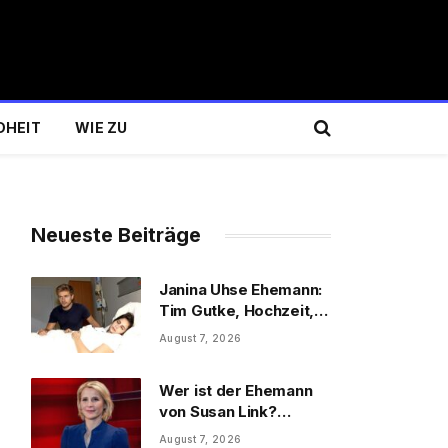
DHEIT
WIE ZU
Neueste Beiträge
Janina Uhse Ehemann:
Tim Gutke, Hochzeit,
Sohn und Familie
August 7, 2026
Wer ist der Ehemann
von Susan Link?
Wolfgang Link, Beruf
August 7, 2026