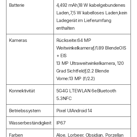
Batterie
4,492 mAh,18 W kabelgebundenes
Laden,7,5 W kabelloses Laden,kein
Ladegerät im Lieferumfang
enthalten
Kameras
Rückseite:64 MP
Weitwinkelkameraƒ/1.89 BlendeOIS
+ EIS
13 MP Ultraweitwinkelkamera, 120
Grad Sichtfeldƒ/2.2 Blende
Vorne:13 MP (f/2.2)
Konnektivität
5G4G LTEWLAN 6eBluetooth
5.3NFC
Betriebssystem
Pixel UIAndroid 14
Wasserbeständigkeit
IP67
Farben
Aloe, Lorbeer, Obsidian, Porzellan