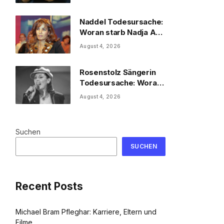
Naddel Todesursache:
Woran starb Nadja Abd
el Farrag?
August 4, 2026
Rosenstolz Sängerin
Todesursache: Woran
starb AnNa R.?
August 4, 2026
Suchen
SUCHEN
Recent Posts
Michael Bram Pfleghar: Karriere, Eltern und
Filme