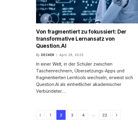
Von fragmentiert zu fokussiert: Der
transformative Lernansatz von
Question.AI
By
DECKER
April 28, 2025
In einer Welt, in der Schüler zwischen
Taschenrechnern, Übersetzungs-Apps und
fragmentierten Lerntools wechseln, erweist sich
Question.AI als einheitlicher akademischer
Verbündeter.…
Previous
Next
…
1
2
3
4
22