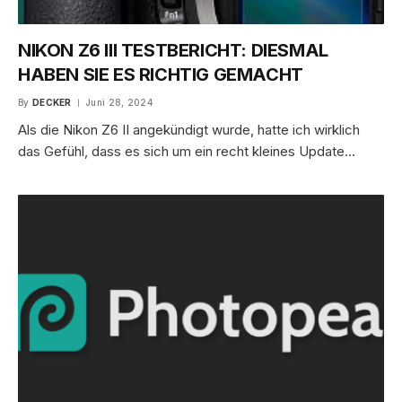
NIKON Z6 III TESTBERICHT: DIESMAL
HABEN SIE ES RICHTIG GEMACHT
By
DECKER
Juni 28, 2024
Als die Nikon Z6 II angekündigt wurde, hatte ich wirklich
das Gefühl, dass es sich um ein recht kleines Update…