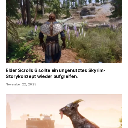
Elder Scrolls 6 sollte ein ungenutztes Skyrim-
Storykonzept wieder aufgreifen.
November 22, 2025