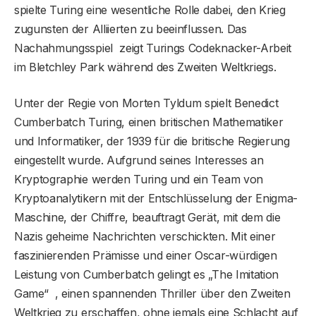
spielte Turing eine wesentliche Rolle dabei, den Krieg
zugunsten der Alliierten zu beeinflussen. Das
Nachahmungsspiel zeigt Turings Codeknacker-Arbeit
im Bletchley Park während des Zweiten Weltkriegs.
Unter der Regie von Morten Tyldum spielt Benedict
Cumberbatch Turing, einen britischen Mathematiker
und Informatiker, der 1939 für die britische Regierung
eingestellt wurde. Aufgrund seines Interesses an
Kryptographie werden Turing und ein Team von
Kryptoanalytikern mit der Entschlüsselung der Enigma-
Maschine, der Chiffre, beauftragt Gerät, mit dem die
Nazis geheime Nachrichten verschickten. Mit einer
faszinierenden Prämisse und einer Oscar-würdigen
Leistung von Cumberbatch gelingt es „The Imitation
Game“ , einen spannenden Thriller über den Zweiten
Weltkrieg zu erschaffen, ohne jemals eine Schlacht auf