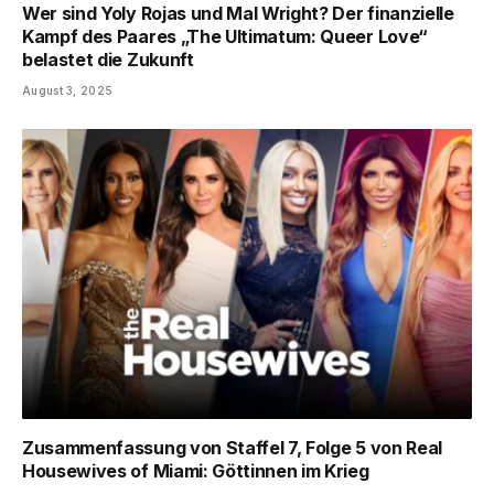
Wer sind Yoly Rojas und Mal Wright? Der finanzielle
Kampf des Paares „The Ultimatum: Queer Love“
belastet die Zukunft
August 3, 2025
Zusammenfassung von Staffel 7, Folge 5 von Real
Housewives of Miami: Göttinnen im Krieg