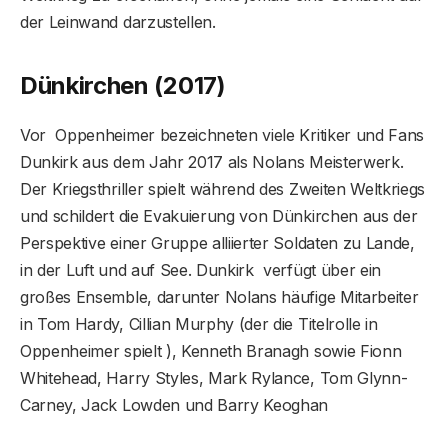
der Leinwand darzustellen.
Dünkirchen (2017)
Vor Oppenheimer bezeichneten viele Kritiker und Fans
Dunkirk aus dem Jahr 2017 als Nolans Meisterwerk.
Der Kriegsthriller spielt während des Zweiten Weltkriegs
und schildert die Evakuierung von Dünkirchen aus der
Perspektive einer Gruppe alliierter Soldaten zu Lande,
in der Luft und auf See. Dunkirk verfügt über ein
großes Ensemble, darunter Nolans häufige Mitarbeiter
in Tom Hardy, Cillian Murphy (der die Titelrolle in
Oppenheimer spielt ), Kenneth Branagh sowie Fionn
Whitehead, Harry Styles, Mark Rylance, Tom Glynn-
Carney, Jack Lowden und Barry Keoghan