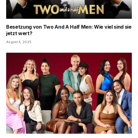
Besetzung von Two And A Half Men: Wie viel sind sie
jetzt wert?
August 4, 2025