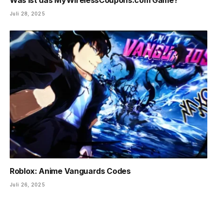
Was ist das MyWirelessCoupons.com Game?
Juli 28, 2025
Roblox: Anime Vanguards Codes
Juli 26, 2025