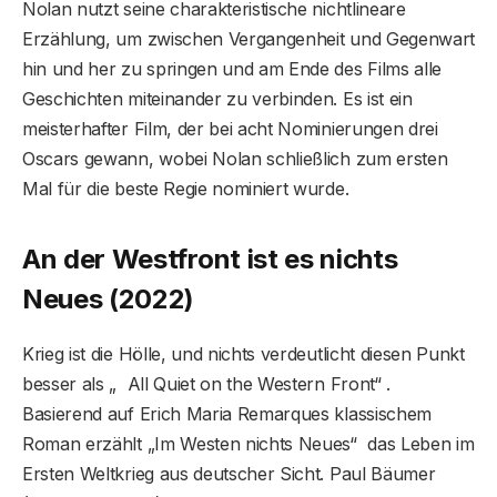
Nolan nutzt seine charakteristische nichtlineare
Erzählung, um zwischen Vergangenheit und Gegenwart
hin und her zu springen und am Ende des Films alle
Geschichten miteinander zu verbinden. Es ist ein
meisterhafter Film, der bei acht Nominierungen drei
Oscars gewann, wobei Nolan schließlich zum ersten
Mal für die beste Regie nominiert wurde.
An der Westfront ist es nichts
Neues (2022)
Krieg ist die Hölle, und nichts verdeutlicht diesen Punkt
besser als „ All Quiet on the Western Front“ .
Basierend auf Erich Maria Remarques klassischem
Roman erzählt „Im Westen nichts Neues“ das Leben im
Ersten Weltkrieg aus deutscher Sicht. Paul Bäumer