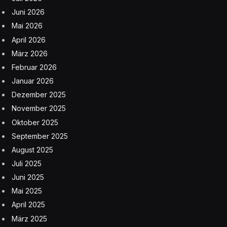
Juni 2026
Mai 2026
April 2026
März 2026
Februar 2026
Januar 2026
Dezember 2025
November 2025
Oktober 2025
September 2025
August 2025
Juli 2025
Juni 2025
Mai 2025
April 2025
März 2025