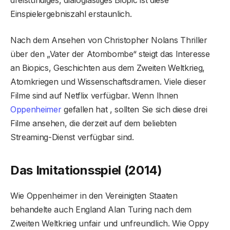
dreistündiges, dialoglastiges Biopic ist diese
Einspielergebniszahl erstaunlich.
Nach dem Ansehen von Christopher Nolans Thriller
über den „Vater der Atombombe“ steigt das Interesse
an Biopics, Geschichten aus dem Zweiten Weltkrieg,
Atomkriegen und Wissenschaftsdramen. Viele dieser
Filme sind auf Netflix verfügbar. Wenn Ihnen
Oppenheimer
gefallen hat , sollten Sie sich diese drei
Filme ansehen, die derzeit auf dem beliebten
Streaming-Dienst verfügbar sind.
Das Imitationsspiel (2014)
Wie Oppenheimer in den Vereinigten Staaten
behandelte auch England Alan Turing nach dem
Zweiten Weltkrieg unfair und unfreundlich. Wie Oppy