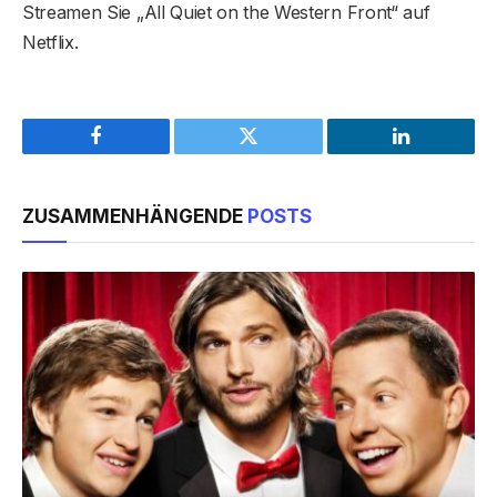
Streamen Sie „All Quiet on the Western Front“
auf
Netflix.
Facebook
Twitter
LinkedIn
ZUSAMMENHÄNGENDE
POSTS