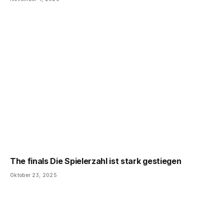
The finals Die Spielerzahl ist stark gestiegen
Oktober 23, 2025