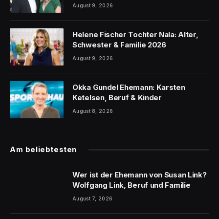
August 9, 2026
Helene Fischer Tochter Nala: Alter,
Schwester & Familie 2026
August 9, 2026
Okka Gundel Ehemann: Karsten
Ketelsen, Beruf & Kinder
August 8, 2026
Am beliebtesten
Wer ist der Ehemann von Susan Link?
Wolfgang Link, Beruf und Familie
August 7, 2026