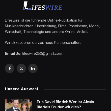
Lifeswire ist die führende Online-Publikation für
Musiknachrichten, Unterhaltung, Filme, Prominente, Mode,
Wirtschaft, Technologie und andere Online-Artikel.
Wir akzeptieren derzeit neue Partnerschaften.
Email Us:
lifeswire250@gmail.com
Facebook
X
LinkedIn
(Twitter)
Unsere Auswahl
Eric David Bledel: Wer ist Alexis
Bledels Bruder wirklich?