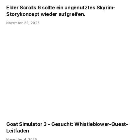
Elder Scrolls 6 sollte ein ungenutztes Skyrim-
Storykonzept wieder aufgreifen.
November 22, 2025
Goat Simulator 3 – Gesucht: Whistleblower-Quest-
Leitfaden
November 4, 2025