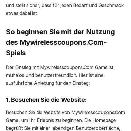
und stellt sicher, dass für jeden Bedarf und Geschmack
etwas dabei ist.
So beginnen Sie mit der Nutzung
des Mywirelesscoupons.Com-
Spiels
Der Einstieg mit Mywirelesscoupons.Com Game ist
mühelos und benutzerfreundlich. Hier ist eine
ausführliche Anleitung für den Einstieg:
1. Besuchen Sie die Website:
Besuchen Sie die Website von Mywirelesscoupons.Com
Game, um Ihr Erlebnis zu beginnen. Die Homepage
begrüßt Sie mit einer lebendigen Benutzeroberfläche,