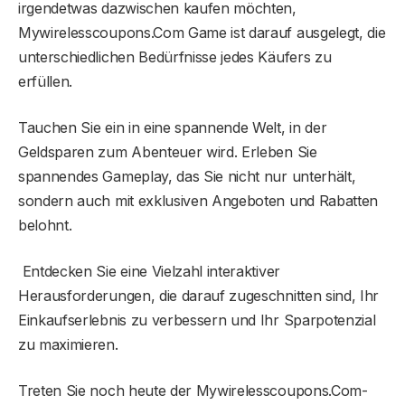
irgendetwas dazwischen kaufen möchten,
Mywirelesscoupons.Com Game ist darauf ausgelegt, die
unterschiedlichen Bedürfnisse jedes Käufers zu
erfüllen.
Tauchen Sie ein in eine spannende Welt, in der
Geldsparen zum Abenteuer wird. Erleben Sie
spannendes Gameplay, das Sie nicht nur unterhält,
sondern auch mit exklusiven Angeboten und Rabatten
belohnt.
Entdecken Sie eine Vielzahl interaktiver
Herausforderungen, die darauf zugeschnitten sind, Ihr
Einkaufserlebnis zu verbessern und Ihr Sparpotenzial
zu maximieren.
Treten Sie noch heute der Mywirelesscoupons.Com-