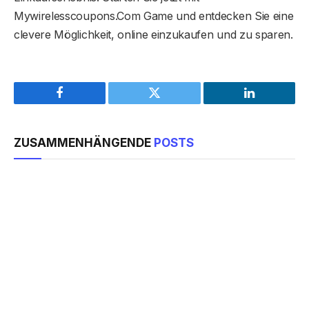
Mywirelesscoupons.Com Game und entdecken Sie eine
clevere Möglichkeit, online einzukaufen und zu sparen.
Facebook
Twitter
LinkedIn
ZUSAMMENHÄNGENDE
POSTS