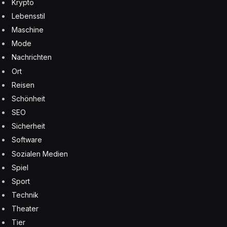
Krypto
Lebensstil
Maschine
Mode
Nachrichten
Ort
Reisen
Schönheit
SEO
Sicherheit
Software
Sozialen Medien
Spiel
Sport
Technik
Theater
Tier