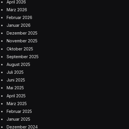
April 2026
März 2026
Februar 2026
Januar 2026
Dezember 2025
November 2025
Oktober 2025
September 2025
August 2025
Juli 2025
Juni 2025
Mai 2025
April 2025
März 2025
Februar 2025
Januar 2025
Dezember 2024