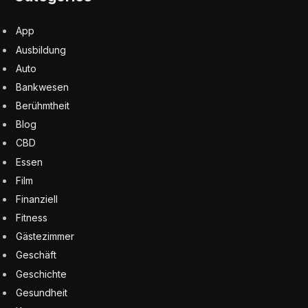
App
Ausbildung
Auto
Bankwesen
Berühmtheit
Blog
CBD
Essen
Film
Finanziell
Fitness
Gästezimmer
Geschäft
Geschichte
Gesundheit