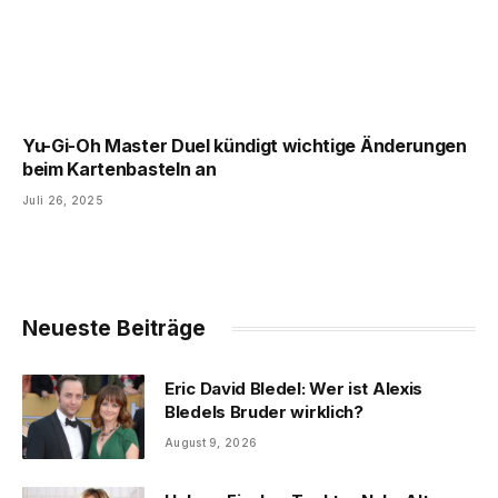
Yu-Gi-Oh Master Duel kündigt wichtige Änderungen
beim Kartenbasteln an
Juli 26, 2025
Neueste Beiträge
Eric David Bledel: Wer ist Alexis
Bledels Bruder wirklich?
August 9, 2026