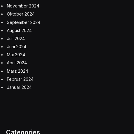
November 2024
Oktober 2024
September 2024
August 2024
Juli 2024
Juni 2024
Mai 2024
April 2024
März 2024
Februar 2024
Januar 2024
Categories