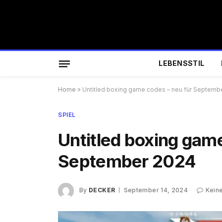
LEBENSSTIL
Home
»
Untitled boxing game codes – neu für Septemb
SPIEL
Untitled boxing game
September 2024
By
DECKER
September 14, 2024
Kein