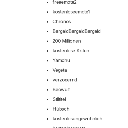
freeemote2
kostenloseemote1
Chronos
BargeldBargeldBargeld
200 Millionen
kostenlose Kisten
Yamchu
Vegeta
verzögernd
Beowulf
Stiltitel
Hübsch
kostenlosungewöhnlich