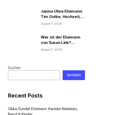
Privatleben
Janina Uhse Ehemann:
Tim Gutke, Hochzeit,
Sohn und Familie
August 7, 2026
Wer ist der Ehemann
von Susan Link?
Wolfgang Link, Beruf
August 7, 2026
und Familie
Suchen
SUCHEN
Recent Posts
Okka Gundel Ehemann: Karsten Ketelsen,
Beruf & Kinder