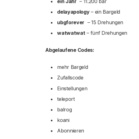
ein Jahr
– 11.200 bar
delayapology
– ein Bargeld
ubgforever
– 15 Drehungen
watwatwat
– fünf Drehungen
Abgelaufene Codes:
mehr Bargeld
Zufallscode
Einstellungen
teleport
balrog
koani
Abonnieren