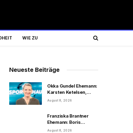
DHEIT
WIE ZU
Neueste Beiträge
Okka Gundel Ehemann:
Karsten Ketelsen,
Beruf & Kinder
August 8, 2026
Franziska Brantner
Ehemann: Boris
Palmer, Tochter &
August 8, 2026