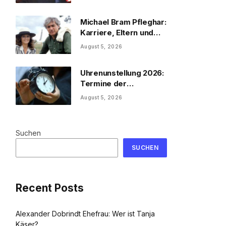
Michael Bram Pfleghar:
Karriere, Eltern und
Filme
August 5, 2026
Uhrenunstellung 2026:
Termine der
Uhrenumstellung
August 5, 2026
Suchen
SUCHEN
Recent Posts
Alexander Dobrindt Ehefrau: Wer ist Tanja
Käser?