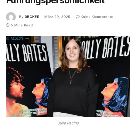
Führungspersönlichkeit
By
DECKER
März 29, 2025
Keine Kommentare
5 Mins Read
Julie Pacino