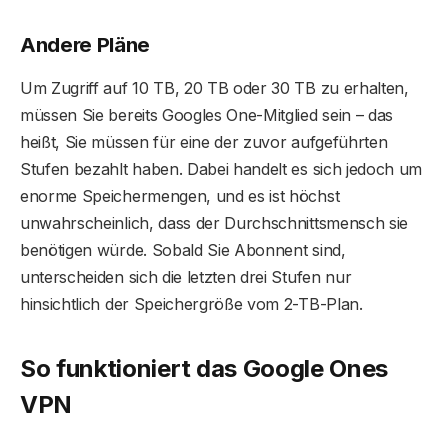
Andere Pläne
Um Zugriff auf 10 TB, 20 TB oder 30 TB zu erhalten,
müssen Sie bereits Googles One-Mitglied sein – das
heißt, Sie müssen für eine der zuvor aufgeführten
Stufen bezahlt haben. Dabei handelt es sich jedoch um
enorme Speichermengen, und es ist höchst
unwahrscheinlich, dass der Durchschnittsmensch sie
benötigen würde. Sobald Sie Abonnent sind,
unterscheiden sich die letzten drei Stufen nur
hinsichtlich der Speichergröße vom 2-TB-Plan.
So funktioniert das Google Ones
VPN