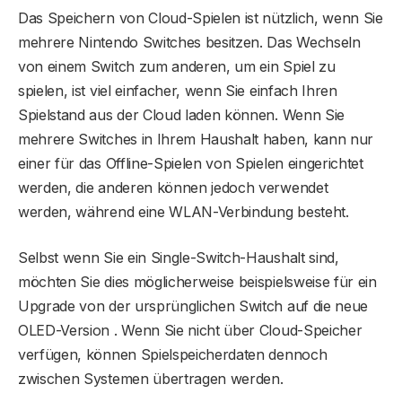
Das Speichern von Cloud-Spielen ist nützlich, wenn Sie
mehrere Nintendo Switches besitzen. Das Wechseln
von einem Switch zum anderen, um ein Spiel zu
spielen, ist viel einfacher, wenn Sie einfach Ihren
Spielstand aus der Cloud laden können. Wenn Sie
mehrere Switches in Ihrem Haushalt haben, kann nur
einer für das Offline-Spielen von Spielen eingerichtet
werden, die anderen können jedoch verwendet
werden, während eine WLAN-Verbindung besteht.
Selbst wenn Sie ein Single-Switch-Haushalt sind,
möchten Sie dies möglicherweise beispielsweise für ein
Upgrade von der ursprünglichen Switch auf die neue
OLED-Version . Wenn Sie nicht über Cloud-Speicher
verfügen, können Spielspeicherdaten dennoch
zwischen Systemen übertragen werden.