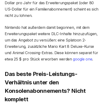
Dollar pro Jahr für das Erweiterungspaket (oder 80
US-Dollar für ein Familienabonnement) scheint es sich
nicht zu lohnen.
Nintendo hat außerdem damit begonnen, mit dem
Erweiterungspaket weitere DLC-Inhalte hinzuzufügen,
um das Angebot zu versüßen: eine Splatoon 2-
Erweiterung, zusätzliche Mario Kart 8 Deluxe-Kurse
und Animal Crossing-Extras. Diese können separat für
etwa 25 $ pro Stück erworben werden
google one
.
Das beste Preis-Leistungs-
Verhältnis unter den
Konsolenabonnements? Nicht
komplett