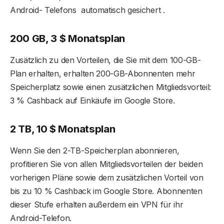
Android- Telefons automatisch gesichert .
200 GB, 3 $ Monatsplan
Zusätzlich zu den Vorteilen, die Sie mit dem 100-GB-
Plan erhalten, erhalten 200-GB-Abonnenten mehr
Speicherplatz sowie einen zusätzlichen Mitgliedsvorteil:
3 % Cashback auf Einkäufe im Google Store.
2 TB, 10 $ Monatsplan
Wenn Sie den 2-TB-Speicherplan abonnieren,
profitieren Sie von allen Mitgliedsvorteilen der beiden
vorherigen Pläne sowie dem zusätzlichen Vorteil von
bis zu 10 % Cashback im Google Store. Abonnenten
dieser Stufe erhalten außerdem ein VPN für ihr
Android-Telefon.