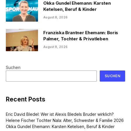
Okka Gundel Ehemann: Karsten
Ketelsen, Beruf & Kinder
August 8, 2026
Franziska Brantner Ehemann: Boris
Palmer, Tochter & Privatleben
August 8, 2026
Suchen
SUCHEN
Recent Posts
Eric David Bledel: Wer ist Alexis Bledels Bruder wirklich?
Helene Fischer Tochter Nala: Alter, Schwester & Familie 2026
Okka Gundel Ehemann: Karsten Ketelsen, Beruf & Kinder