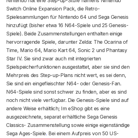
Nintendo hat eine Step-up-Stufe namens Nintendo
Switch Online Expansion Pack, die Retro-
Spielesammlungen für Nintendo 64 und Sega Genesis
hinzufügt (bisher etwa 16 N64-Spiele und 25 Genesis-
Spiele). Beide Zusammenstellungen enthalten einige
hervorragende Spiele, darunter Zelda: The Ocarina of
Time, Mario 64, Mario Kart 64, Sonic 2 und Phantasy
Star IV. Sie sind zwar auch mit integrierten
Spielspeicherfunktionen ausgestattet, aber sie sind den
Mehrpreis des Step-up-Plans nicht wert, es sei denn,
Sie sind ein eingefleischter N64- oder Genesis-Fan.
N64-Spiele sind sonst schwer zu finden, aber es sind
noch nicht viele verfügbar. Die Genesis-Spiele sind auf
andere Weise erhältlich; Im eShop gibt es eine
ausgezeichnete, separat erhältliche Sega Genesis
Classics- Zusammenstellung sowie einige eigenständige
Sega Ages-Spiele
.
Bei einem Aufpreis von 50 US-