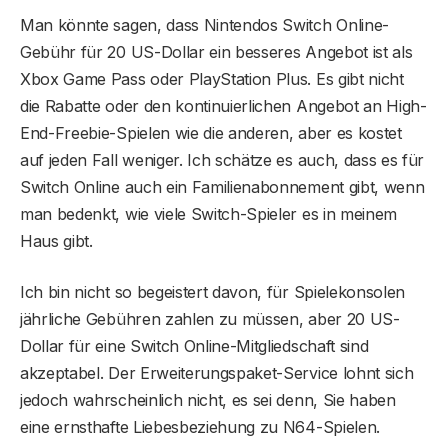
Man könnte sagen, dass Nintendos Switch Online-
Gebühr für 20 US-Dollar ein besseres Angebot ist als
Xbox Game Pass oder PlayStation Plus. Es gibt nicht
die Rabatte oder den kontinuierlichen Angebot an High-
End-Freebie-Spielen wie die anderen, aber es kostet
auf jeden Fall weniger. Ich schätze es auch, dass es für
Switch Online auch ein Familienabonnement gibt, wenn
man bedenkt, wie viele Switch-Spieler es in meinem
Haus gibt.
Ich bin nicht so begeistert davon, für Spielekonsolen
jährliche Gebühren zahlen zu müssen, aber 20 US-
Dollar für eine Switch Online-Mitgliedschaft sind
akzeptabel. Der Erweiterungspaket-Service lohnt sich
jedoch wahrscheinlich nicht, es sei denn, Sie haben
eine ernsthafte Liebesbeziehung zu N64-Spielen.