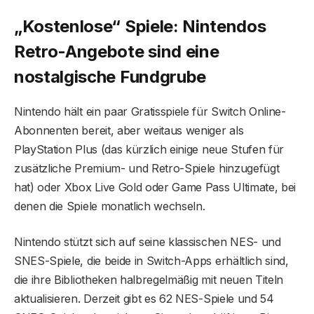
„Kostenlose“ Spiele: Nintendos
Retro-Angebote sind eine
nostalgische Fundgrube
Nintendo hält ein paar Gratisspiele für Switch Online-
Abonnenten bereit, aber weitaus weniger als
PlayStation Plus (das kürzlich einige neue Stufen für
zusätzliche Premium- und Retro-Spiele hinzugefügt
hat) oder Xbox Live Gold oder Game Pass Ultimate, bei
denen die Spiele monatlich wechseln.
Nintendo stützt sich auf seine klassischen NES- und
SNES-Spiele, die beide in Switch-Apps erhältlich sind,
die ihre Bibliotheken halbregelmäßig mit neuen Titeln
aktualisieren. Derzeit gibt es 62 NES-Spiele und 54