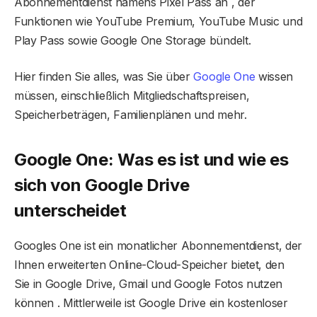
Abonnementdienst namens Pixel Pass an , der
Funktionen wie YouTube Premium, YouTube Music und
Play Pass sowie Google One Storage bündelt.
Hier finden Sie alles, was Sie über
Google One
wissen
müssen, einschließlich Mitgliedschaftspreisen,
Speicherbeträgen, Familienplänen und mehr.
Google One: Was es ist und wie es
sich von Google Drive
unterscheidet
Googles One ist ein monatlicher Abonnementdienst, der
Ihnen erweiterten Online-Cloud-Speicher bietet, den
Sie in Google Drive, Gmail und Google Fotos nutzen
können . Mittlerweile ist Google Drive ein kostenloser