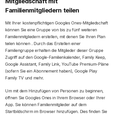
Mitgliedschaft mit
Familienmitgliedern teilen
Mit Ihrer kostenpflichtigen Googles Ones-Mitgliedschaft
können Sie eine Gruppe von bis zu fünf weiteren
Familienmitgliedern erstellen, mit denen Sie Ihren Plan
teilen können . Durch das Erstellen einer
Familiengruppe erhalten die Mitglieder dieser Gruppe
Zugriff auf den Google-Familienkalender, Family Keep,
Google Assistant, Family Link, YouTube Premium-Pläne
(sofern Sie ein Abonnement haben), Google Play
Family TV und mehr.
Um mit dem Hinzufügen von Personen zu beginnen,
öffnen Sie Googles Ones in Ihrem Browser oder Ihrer
App. Sie können Familienmitglieder auf dem
Startbildschirm im Browser hinzufügen. Dies finden Sie