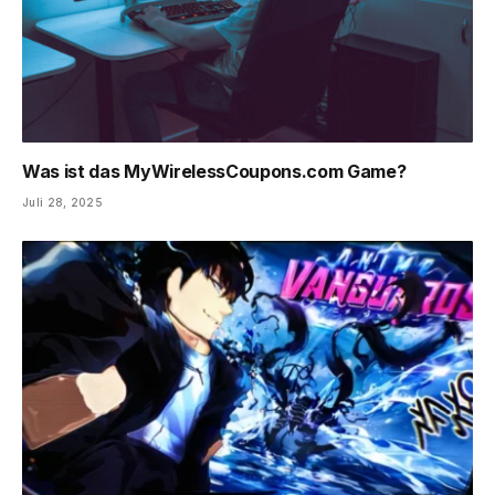
Was ist das MyWirelessCoupons.com Game?
Juli 28, 2025