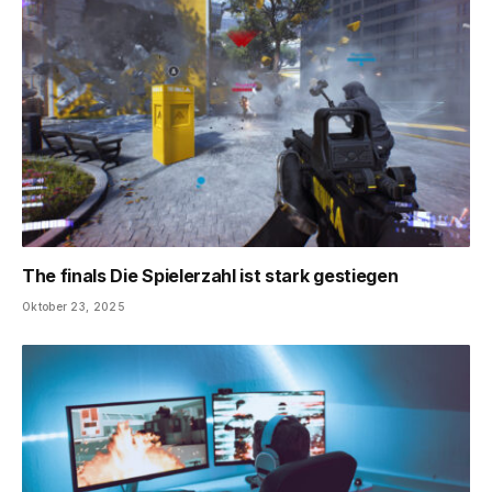
The finals Die Spielerzahl ist stark gestiegen
Oktober 23, 2025