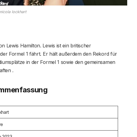
nicola lockhart
n Lewis Hamilton. Lewis ist ein britischer
 der Formel 1 fährt. Er hält außerdem den Rekord für
odiumsplätze in der Formel 1 sowie den gemeinsamen
ften .
sammenfassung
khart
re
b 2023