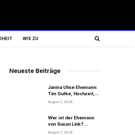
DHEIT
WIE ZU
Neueste Beiträge
Janina Uhse Ehemann:
Tim Gutke, Hochzeit,
Sohn und Familie
August 7, 2026
Wer ist der Ehemann
von Susan Link?
Wolfgang Link, Beruf
August 7, 2026