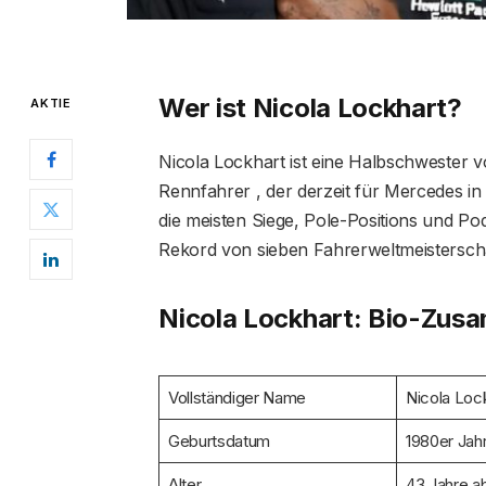
Wer ist Nicola Lockhart?
AKTIE
Nicola Lockhart ist eine Halbschwester vo
Rennfahrer , der derzeit für Mercedes in
die meisten Siege, Pole-Positions und P
Rekord von sieben Fahrerweltmeisterscha
Nicola Lockhart: Bio-Zu
Vollständiger Name
Nicola Loc
Geburtsdatum
1980er Jah
Alter
43 Jahre a