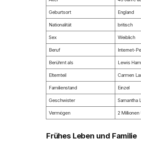
Geburtsort
England
Nationalität
britisch
Sex
Weiblich
Beruf
Internet-Pe
Berühmt als
Lewis Hami
Elternteil
Carmen Lar
Familienstand
Einzel
Geschwister
Samantha L
Vermögen
2 Millionen
Frühes Leben und Familie