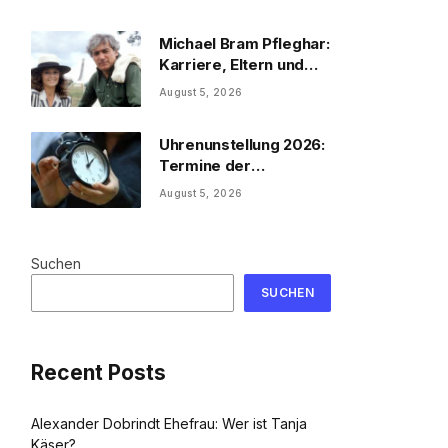
Michael Bram Pfleghar:
Karriere, Eltern und
Filme
August 5, 2026
Uhrenunstellung 2026:
Termine der
Uhrenumstellung
August 5, 2026
Suchen
SUCHEN
Recent Posts
Alexander Dobrindt Ehefrau: Wer ist Tanja
Käser?