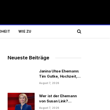
DHEIT
WIE ZU
Neueste Beiträge
Janina Uhse Ehemann:
Tim Gutke, Hochzeit,
Sohn und Familie
August 7, 2026
Wer ist der Ehemann
von Susan Link?
Wolfgang Link, Beruf
August 7, 2026