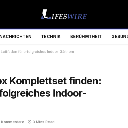
NACHRICHTEN
TECHNIK
BERÜHMTHEIT
GESUN
Leitfaden für erfolgreiches Indoor-Gärtnern
x Komplettset finden:
rfolgreiches Indoor-
e Kommentare
3 Mins Read