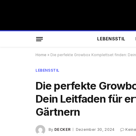
LEBENSSTIL
Home
»
Die perfekte Growbox Komplettset finden: Dein 
LEBENSSTIL
Die perfekte Growbo
Dein Leitfaden für e
Gärtnern
By
DECKER
Dezember 30, 2024
Kein