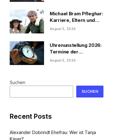
Michael Bram Pfleghar:
Karriere, Eltern und
Filme
August 5, 2026
Uhrenunstellung 2026:
Termine der
Uhrenumstellung
August 5, 2026
Suchen
SUCHEN
Recent Posts
Alexander Dobrindt Ehefrau: Wer ist Tanja
Käser?