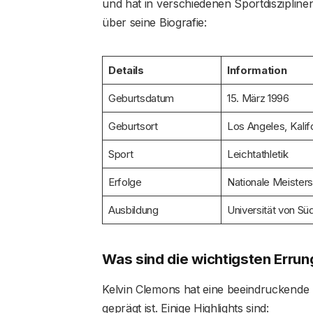
und hat in verschiedenen Sportdiszipline
über seine Biografie:
Details
Information
Geburtsdatum
15. März 1996
Geburtsort
Los Angeles, Kalif
Sport
Leichtathletik
Erfolge
Nationale Meisters
Ausbildung
Universität von Süd
Was sind die wichtigsten Erru
Kelvin Clemons hat eine beeindruckende K
geprägt ist. Einige Highlights sind: