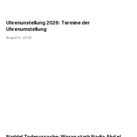
Uhrenunstellung 2026: Termine der
Uhrenumstellung
August 5, 2026
Naddel Todesursache: Woran starb Nadja Abd el