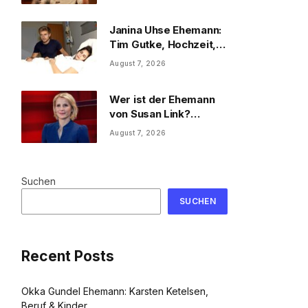
Privatleben
Janina Uhse Ehemann:
Tim Gutke, Hochzeit,
Sohn und Familie
August 7, 2026
Wer ist der Ehemann
von Susan Link?
Wolfgang Link, Beruf
August 7, 2026
und Familie
Suchen
SUCHEN
Recent Posts
Okka Gundel Ehemann: Karsten Ketelsen,
Beruf & Kinder