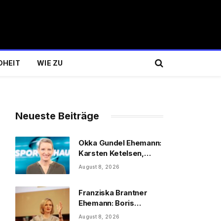
DHEIT
WIE ZU
Neueste Beiträge
Okka Gundel Ehemann:
Karsten Ketelsen,
Beruf & Kinder
August 8, 2026
Franziska Brantner
Ehemann: Boris
Palmer, Tochter &
August 8, 2026