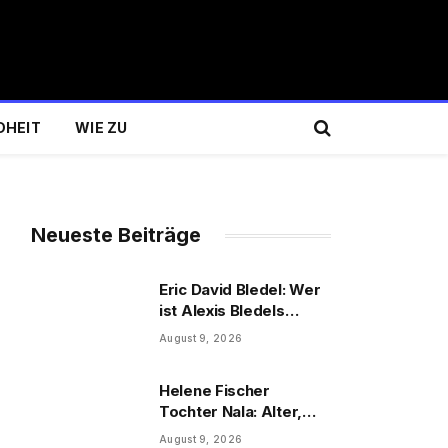
DHEIT
WIE ZU
Neueste Beiträge
Eric David Bledel: Wer
ist Alexis Bledels
Bruder wirklich?
August 9, 2026
Helene Fischer
Tochter Nala: Alter,
Schwester & Familie
August 9, 2026