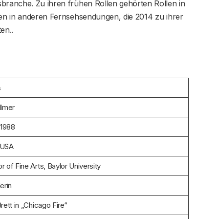
sbranche. Zu ihren frühen Rollen gehörten Rollen in
ten in anderen Fernsehsendungen, die 2014 zu ihrer
​​​​.
s
llmer
i 1988
 USA
r of Fine Arts, Baylor University
erin
Brett in „Chicago Fire“