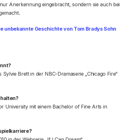
ht nur Anerkennung eingebracht, sondern sie auch bei
 gemacht.
Die unbekannte Geschichte von Tom Bradys Sohn
annt?
als Sylvie Brett in der NBC-Dramaserie „Chicago Fire“
rhalten?
r University mit einem Bachelor of Fine Arts in
pielkarriere?
010 in der Webserie „If I Can Dream“.