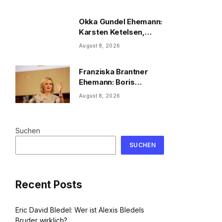
2026
Okka Gundel Ehemann:
Karsten Ketelsen,
Beruf & Kinder
August 8, 2026
Franziska Brantner
Ehemann: Boris
Palmer, Tochter &
August 8, 2026
Privatleben
Suchen
SUCHEN
Recent Posts
Eric David Bledel: Wer ist Alexis Bledels
Bruder wirklich?