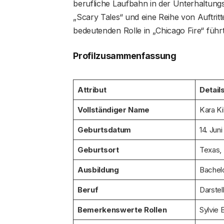
berufliche Laufbahn in der Unterhaltung
„Scary Tales“ und eine Reihe von Auftrit
bedeutenden Rolle in „Chicago Fire“ führten.​
Profilzusammenfassung
Attribut
Detail
Vollständiger Name
Kara Ki
Geburtsdatum
14. Jun
Geburtsort
Texas,
Ausbildung
Bachelo
Beruf
Darstell
Bemerkenswerte Rollen
Sylvie 