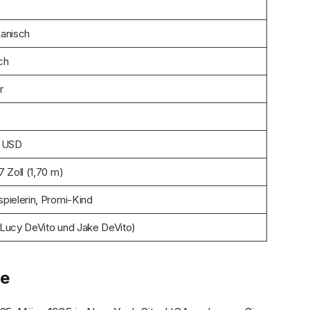
anisch
ch
r
. USD
7 Zoll (1,70 m)
pielerin, Promi-Kind
Lucy DeVito und Jake DeVito)
ie