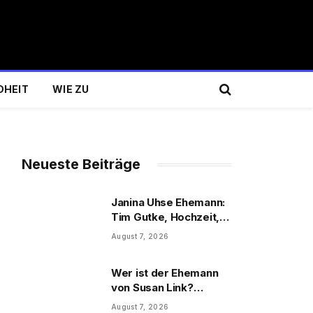
DHEIT
WIE ZU
Neueste Beiträge
Janina Uhse Ehemann:
Tim Gutke, Hochzeit,
Sohn und Familie
August 7, 2026
Wer ist der Ehemann
von Susan Link?
Wolfgang Link, Beruf
August 7, 2026