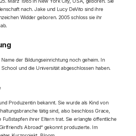
 25. März 1985 in New York City, USA, geboren. Sie
Leidenschaft nach. Jake und Lucy DeVito sind ihre
nzeichen Widder geboren. 2005 schloss sie ihr
ab.
dung
er Name der Bildungseinrichtung noch geheim. In
h School und die Universität abgeschlossen haben.
e
 und Produzentin bekannt. Sie wurde als Kind von
rhaltungsbranche tätig sind, also beschloss Grace,
 Fußstapfen ihrer Eltern trat. Sie erlangte öffentliche
rlfriend’s Abroad“ gekonnt produzierte. Im
eites Kurzprojekt, Bloom.