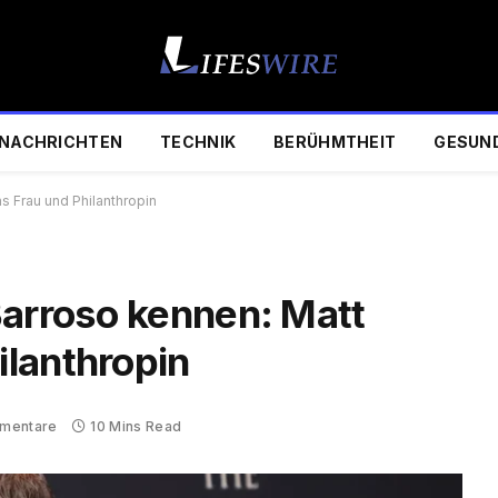
NACHRICHTEN
TECHNIK
BERÜHMTHEIT
GESUN
 Frau und Philanthropin
Barroso kennen: Matt
lanthropin
mentare
10 Mins Read