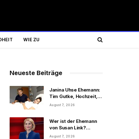
DHEIT
WIE ZU
Neueste Beiträge
Janina Uhse Ehemann:
Tim Gutke, Hochzeit,
Sohn und Familie
August 7, 2026
Wer ist der Ehemann
von Susan Link?
Wolfgang Link, Beruf
August 7, 2026