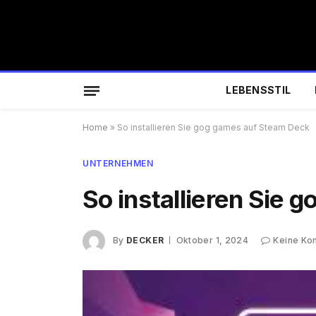
LEBENSSTIL
Home
»
So installieren Sie gog games auf Steam Deck
UNTERNEHMEN
So installieren Sie
By
DECKER
Oktober 1, 2024
Keine Ko