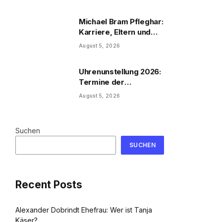
Michael Bram Pfleghar:
Karriere, Eltern und
Filme
August 5, 2026
Uhrenunstellung 2026:
Termine der
Uhrenumstellung
August 5, 2026
Suchen
SUCHEN
Recent Posts
Alexander Dobrindt Ehefrau: Wer ist Tanja
Käser?