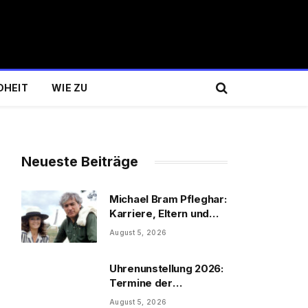
DHEIT
WIE ZU
Neueste Beiträge
Michael Bram Pfleghar:
Karriere, Eltern und
Filme
August 5, 2026
Uhrenunstellung 2026:
Termine der
Uhrenumstellung
August 5, 2026