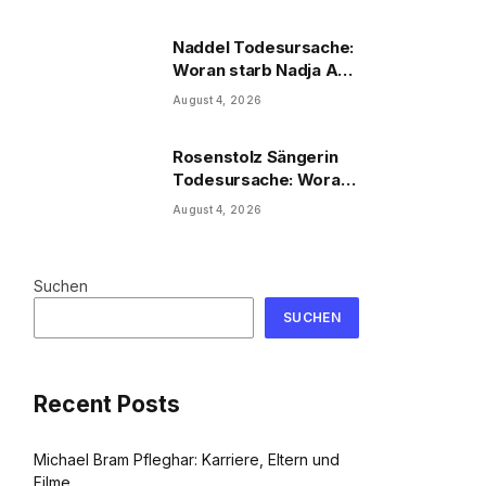
Naddel Todesursache:
Woran starb Nadja Abd
el Farrag?
August 4, 2026
Rosenstolz Sängerin
Todesursache: Woran
starb AnNa R.?
August 4, 2026
Suchen
SUCHEN
Recent Posts
Michael Bram Pfleghar: Karriere, Eltern und
Filme