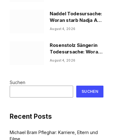
Naddel Todesursache:
Woran starb Nadja Abd
el Farrag?
August 4, 2026
Rosenstolz Sängerin
Todesursache: Woran
starb AnNa R.?
August 4, 2026
Suchen
SUCHEN
Recent Posts
Michael Bram Pfleghar: Karriere, Eltern und
Filme