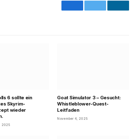
Facebook
Twitter
LinkedI
lls 6 sollte ein
Goat Simulator 3 – Gesucht:
es Skyrim-
Whistleblower-Quest-
zept wieder
Leitfaden
n.
November 4, 2025
, 2025