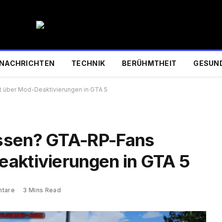
NACHRICHTEN
TECHNIK
BERÜHMTHEIT
GESUN
 über Mod-Deaktivierungen in GTA 5
ssen? GTA-RP-Fans
eaktivierungen in GTA 5
ntare
3 Mins Read