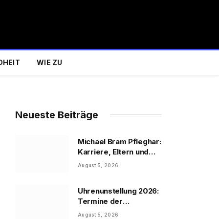
DHEIT
WIE ZU
Neueste Beiträge
Michael Bram Pfleghar:
Karriere, Eltern und
Filme
August 5, 2026
Uhrenunstellung 2026:
Termine der
Uhrenumstellung
August 5, 2026