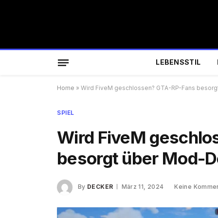
LEBENSSTIL
Home
»
Wird FiveM geschlossen? GTA-RP-Fans besorgt
SPIEL
Wird FiveM geschlo
besorgt über Mod-D
By
DECKER
März 11, 2024
Keine Komme