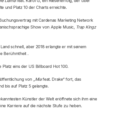
Me Llama
feat. Karol G, ein Riesenerfolg, der über
te und Platz 10 der Charts erreichte.
 Buchungsvertrag mit Cardenas Marketing Network
spanischsprachige Show von Apple Music,
Trap Kingz
Land schnell, aber 2018 erlangte er mit seinem
le Berühmtheit .
Platz eins der US Billboard Hot 100.
röffentlichung von
„Mia
feat. Drake“ fort, das
nd bis auf Platz 5 gelangte.
anntesten Künstler der Welt eröffnete sich ihm eine
ine Karriere auf die nächste Stufe zu heben.