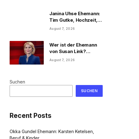
Privatleben
Janina Uhse Ehemann:
Tim Gutke, Hochzeit,
Sohn und Familie
August 7, 2026
Wer ist der Ehemann
von Susan Link?
Wolfgang Link, Beruf
August 7, 2026
und Familie
Suchen
SUCHEN
Recent Posts
Okka Gundel Ehemann: Karsten Ketelsen,
Beruf & Kinder