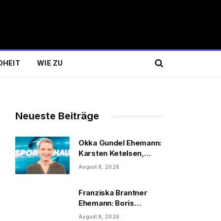
DHEIT
WIE ZU
Neueste Beiträge
Okka Gundel Ehemann:
Karsten Ketelsen,
Beruf & Kinder
August 8, 2026
Franziska Brantner
Ehemann: Boris
Palmer, Tochter &
August 8, 2026