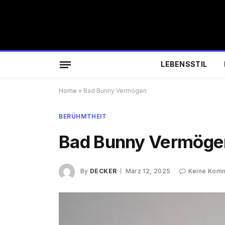
LEBENSSTIL
Home
»
Bad Bunny Vermögen
BERÜHMTHEIT
Bad Bunny Vermöge
By
DECKER
März 12, 2025
Keine Kom