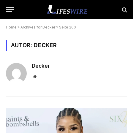
Home
»
Archives for Decker
»
Seite 260
AUTOR:
DECKER
Decker
Website