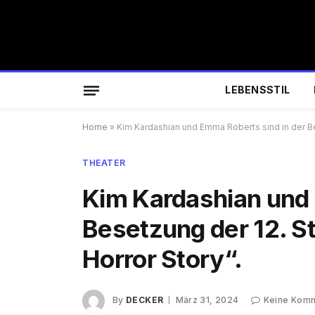
LEBENSSTIL
Home
»
Kim Kardashian und Emma Roberts sind in der Bes
THEATER
Kim Kardashian und 
Besetzung der 12. S
Horror Story“.
By
DECKER
März 31, 2024
Keine Kom