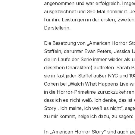
angenommen und war erfolgreich. Insges
ausgezeichnet und 360 Mal nominiert. Je
für ihre Leistungen in der ersten, zweite
Darstellerin.
Die Besetzung von „American Horror Sto
Staffeln, darunter Evan Peters, Jessica
die im Laufe der Serie immer wieder als 
dieselben Charaktere) auftreten. Sarah Pau
sie in fast jeder Staffel außer NYC und 1
Cohen bei „Watch What Happens Live with
in die Horror-Primetime zurückzukehren ze
dass ich es nicht weiß. Ich denke, das is
Story . Ich meine, ich weiß es nicht“, sag
zu mir kommt, neige ich dazu, zu sagen: ‚J
In „American Horror Story“ sind auch je