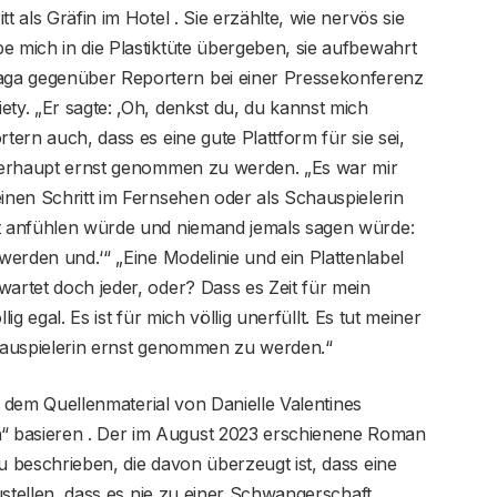
t als Gräfin im Hotel . Sie erzählte, wie nervös sie
e mich in die Plastiktüte übergeben, sie aufbewahrt
aga gegenüber Reportern bei einer Pressekonferenz
ety. „Er sagte: ‚Oh, denkst du, du kannst mich
tern auch, dass es eine gute Plattform für sie sei,
 überhaupt ernst genommen zu werden. „Es war mir
einen Schritt im Fernsehen oder als Schauspielerin
tt anfühlen würde und niemand jemals sagen würde:
 werden und.‘“ „Eine Modelinie und ein Plattenlabel
wartet doch jeder, oder? Dass es Zeit für mein
llig egal. Es ist für mich völlig unerfüllt. Es tut meiner
chauspielerin ernst genommen zu werden.“
auf dem Quellenmaterial von Danielle Valentines
 basieren . Der im August 2023 erschienene Roman
u beschrieben, die davon überzeugt ist, dass eine
zustellen, dass es nie zu einer Schwangerschaft