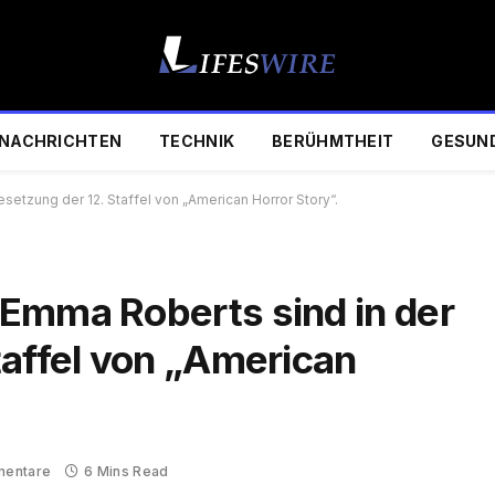
NACHRICHTEN
TECHNIK
BERÜHMTHEIT
GESUN
etzung der 12. Staffel von „American Horror Story“.
Emma Roberts sind in der
taffel von „American
mentare
6 Mins Read