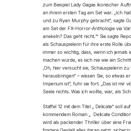
zum Beispiel Lady Gagas ikonischer Auftrit
an ihrem ersten Tag am Set war. „Ich hab
und zu Ryan Murphy gebracht“, sagte G
am Set der FX-Horror-Anthologie via Vari
anekeln? Das geht nicht.‘“ Sie sagte Repor
als Schauspielerin für ihre erste Rolle
immer so wichtig, dass, wenn ich jemals 
machen würde, es sich nie wie ein Schri
‚Oh, hier versucht sie, Schauspielerin zu
herausbringen“ – wissen Sie, so etwas er
Imperium ist“, fuhr sie fort. „Das ist mir vö
Seele nichts. Was ich wollte, war, als S
Staffel 12 mit dem Titel „ Delicate“ soll 
kommendem Roman „ Delicate Condition“
wird als packender Thriller über eine Fra
finstere Gestalt alles daran setzt, sicher