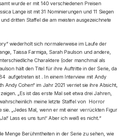
amt wurde er mit 140 verschiedenen Preisen
ssica Lange ist mit 31 Nominierungen und 11 Siegen
n und dritten Staffel die am meisten ausgezeichnete
ry“ wiederholt sich normalerweise im Laufe der
 Lange, Taissa Farmiga, Sarah Paulson und andere,
unterschiedliche Charaktere (oder manchmal als
lson hält den Titel für ihre Auftritte in der Serie, da
984 aufgetreten ist . In einem Interview mit Andy
 Andy Cohen“ im Jahr 2021 verriet sie ihre Absicht,
igen. „Es ist das erste Mal seit etwa drei Jahren,
t wahrscheinlich meine letzte Staffel von Horror
te sie. „Jedes Mal, wenn er mit einer verrückten Figur
a!‘ Lass es uns tun!‘ Aber ich weiß es nicht.“
de Menge Berühmtheiten in der Serie zu sehen, wie