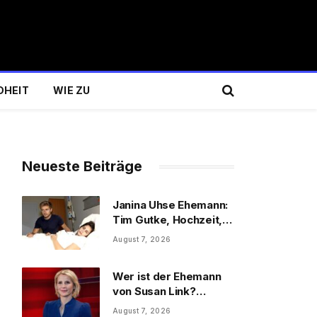
DHEIT
WIE ZU
Neueste Beiträge
Janina Uhse Ehemann:
Tim Gutke, Hochzeit,
Sohn und Familie
August 7, 2026
Wer ist der Ehemann
von Susan Link?
Wolfgang Link, Beruf
August 7, 2026