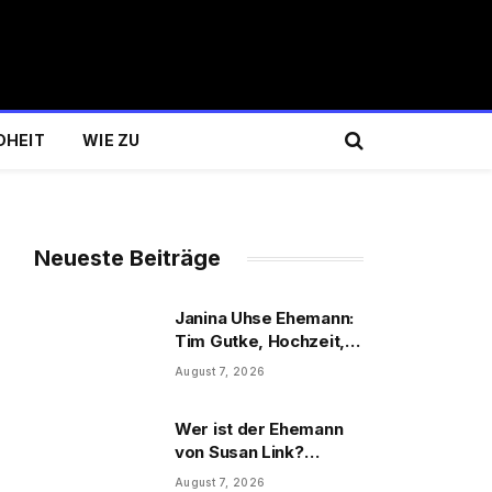
DHEIT
WIE ZU
Neueste Beiträge
Janina Uhse Ehemann:
Tim Gutke, Hochzeit,
Sohn und Familie
August 7, 2026
Wer ist der Ehemann
von Susan Link?
Wolfgang Link, Beruf
August 7, 2026