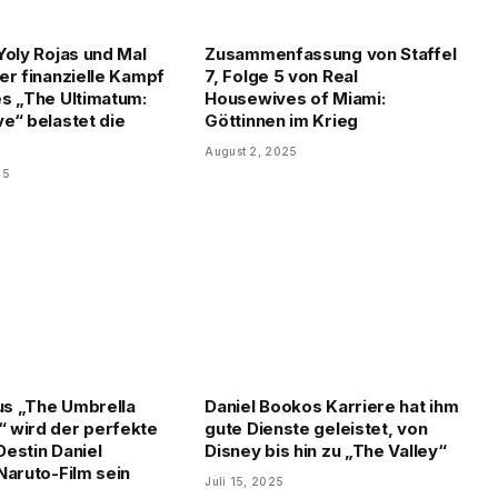
Yoly Rojas und Mal
Zusammenfassung von Staffel
er finanzielle Kampf
7, Folge 5 von Real
s „The Ultimatum:
Housewives of Miami:
e“ belastet die
Göttinnen im Krieg
August 2, 2025
25
aus „The Umbrella
Daniel Bookos Karriere hat ihm
 wird der perfekte
gute Dienste geleistet, von
 Destin Daniel
Disney bis hin zu „The Valley“
Naruto-Film sein
Juli 15, 2025