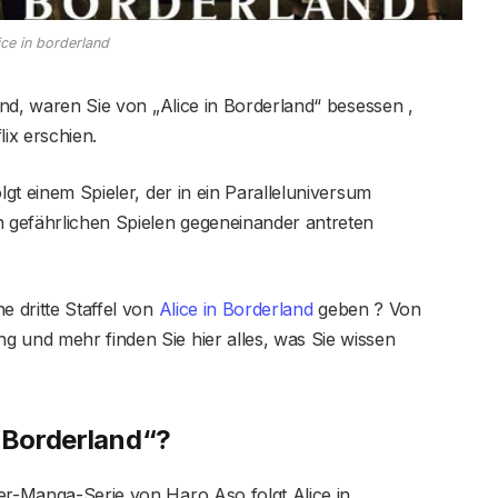
ice in borderland
sind, waren Sie von „Alice in Borderland“ besessen ,
lix erschien.
lgt einem Spieler, der in ein Paralleluniversum
n gefährlichen Spielen gegeneinander antreten
e dritte Staffel von
Alice in Borderland
geben ? Von
g und mehr finden Sie hier alles, was Sie wissen
n Borderland“?
er-Manga-Serie von Haro Aso folgt Alice in