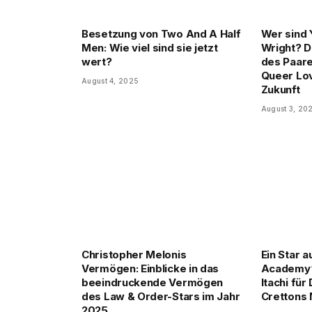
Besetzung von Two And A Half
Wer sind 
Men: Wie viel sind sie jetzt
Wright? D
wert?
des Paare
Queer Lov
August 4, 2025
Zukunft
August 3, 20
Christopher Melonis
Ein Star 
Vermögen: Einblicke in das
Academy“
beeindruckende Vermögen
Itachi für
des Law & Order-Stars im Jahr
Crettons 
2025