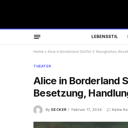
LEBENSSTIL
Home
»
Alice in Borderland Staffel 3: Neuigkeiten, Bes
THEATER
Alice in Borderland S
Besetzung, Handlun
By
DECKER
Februar 17, 2024
Keine K