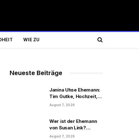
DHEIT
WIE ZU
Neueste Beiträge
Janina Uhse Ehemann:
Tim Gutke, Hochzeit,
Sohn und Familie
August 7, 2026
Wer ist der Ehemann
von Susan Link?
Wolfgang Link, Beruf
August 7, 2026