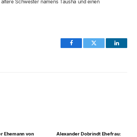
e ältere Schwester namens Tausha und einen
Facebook
Twitter
LinkedIn
er Ehemann von
Alexander Dobrindt Ehefrau: