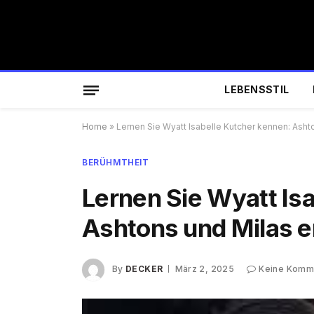
LEBENSSTIL
Home
»
Lernen Sie Wyatt Isabelle Kutcher kennen: Ash
BERÜHMTHEIT
Lernen Sie Wyatt Is
Ashtons und Milas 
By
DECKER
März 2, 2025
Keine Komm