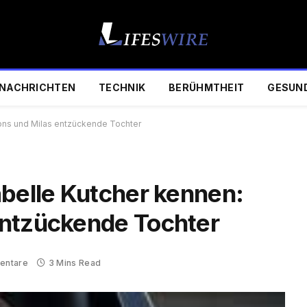
NACHRICHTEN
TECHNIK
BERÜHMTHEIT
GESUN
tons und Milas entzückende Tochter
abelle Kutcher kennen:
entzückende Tochter
entare
3 Mins Read