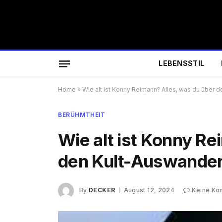
LEBENSSTIL
Home
»
Wie alt ist Konny Reimann? Alles, was du über 
BERÜHMTHEIT
Wie alt ist Konny Re
den Kult-Auswander
By
DECKER
August 12, 2024
Keine Ko