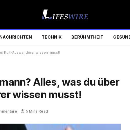
NACHRICHTEN
TECHNIK
BERÜHMTHEIT
GESUN
den Kult-Auswanderer wissen musst!
imann? Alles, was du über
er wissen musst!
mmentare
5 Mins Read