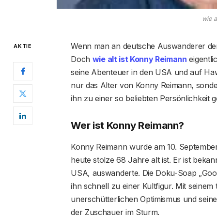
wie a
Wenn man an deutsche Auswanderer denkt
AKTIE
Doch
wie alt ist Konny Reimann
eigentli
seine Abenteuer in den USA und auf Hawai
nur das Alter von Konny Reimann, sond
ihn zu einer so beliebten Persönlichkeit 
Wer ist Konny Reimann?
Konny Reimann wurde am 10. September 
heute stolze 68 Jahre alt ist. Er ist beka
USA, auswanderte. Die Doku-Soap „Good
ihn schnell zu einer Kultfigur. Mit sei
unerschütterlichen Optimismus und sein
der Zuschauer im Sturm.