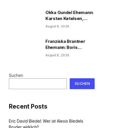
2026
Okka Gundel Ehemann:
Karsten Ketelsen,
Beruf & Kinder
August 8, 2026
Franziska Brantner
Ehemann: Boris
Palmer, Tochter &
August 8, 2026
Privatleben
Suchen
SUCHEN
Recent Posts
Eric David Bledel: Wer ist Alexis Bledels
Bruder wirklich?