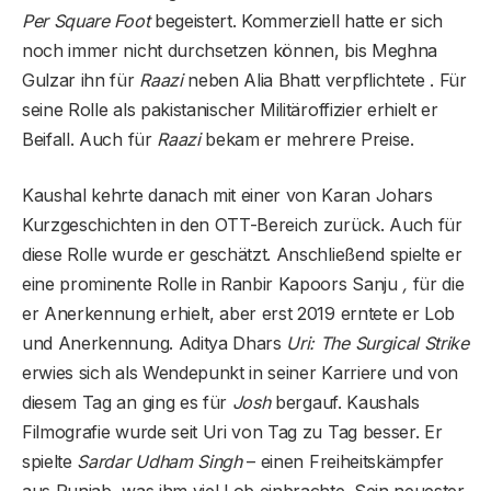
Per Square Foot
begeistert. Kommerziell hatte er sich
noch immer nicht durchsetzen können, bis Meghna
Gulzar ihn für
Raazi
neben Alia Bhatt verpflichtete . Für
seine Rolle als pakistanischer Militäroffizier erhielt er
Beifall. Auch für
Raazi
bekam er mehrere Preise.
Kaushal kehrte danach mit einer von Karan Johars
Kurzgeschichten in den OTT-Bereich zurück. Auch für
diese Rolle wurde er geschätzt. Anschließend spielte er
eine prominente Rolle in Ranbir Kapoors Sanju
,
für die
er Anerkennung erhielt, aber erst 2019 erntete er Lob
und Anerkennung. Aditya Dhars
Uri: The Surgical Strike
erwies sich als Wendepunkt in seiner Karriere und von
diesem Tag an ging es für
Josh
bergauf. Kaushals
Filmografie wurde seit Uri von Tag zu Tag besser. Er
spielte
Sardar Udham Singh
– einen Freiheitskämpfer
aus Punjab, was ihm viel Lob einbrachte. Sein neuester