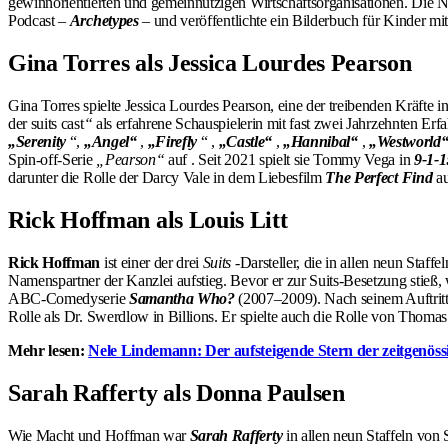
gewinnorientierten und gemeinnützigen Wirtschaftsorganisationen. Die N
Podcast –
Archetypes
– und veröffentlichte ein Bilderbuch für Kinder mi
Gina Torres als Jessica Lourdes Pearson
Gina Torres spielte Jessica Lourdes Pearson, eine der treibenden Kräfte i
der suits cast
“
als erfahrene Schauspielerin mit fast zwei Jahrzehnten Er
„Serenity
“,
„Angel“
,
„Firefly
“ ,
„Castle“
,
„Hannibal“
,
„Westworld
Spin-off-Serie
„Pearson“
auf . Seit 2021 spielt sie Tommy Vega in
9-1-1
darunter die Rolle der Darcy Vale in dem Liebesfilm
The Perfect Find
au
Rick Hoffman als Louis Litt
Rick Hoffman
ist einer der drei
Suits
-Darsteller, die in allen neun Staf
Namenspartner der Kanzlei aufstieg. Bevor er zur Suits-Besetzung stieß
ABC-Comedyserie
Samantha Who?
(2007–2009). Nach seinem Auftritt 
Rolle als Dr. Swerdlow in Billions. Er spielte auch die Rolle von Thom
Mehr lesen:
Nele Lindemann: Der aufsteigende Stern der zeitgenöss
Sarah Rafferty als Donna Paulsen
Wie Macht und Hoffman war
Sarah Rafferty
in allen neun Staffeln von 