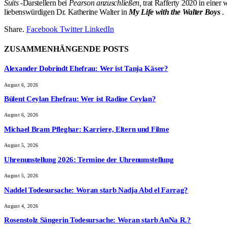
Suits
-Darstellern bei
Pearson anzuschließen,
trat Rafferty 2020 in einer
liebenswürdigen Dr. Katherine Walter in
My Life with the Walter Boys
.
Share.
Facebook
Twitter
LinkedIn
ZUSAMMENHÄNGENDE
POSTS
Alexander Dobrindt Ehefrau: Wer ist Tanja Käser?
August 6, 2026
Bülent Ceylan Ehefrau: Wer ist Radine Ceylan?
August 6, 2026
Michael Bram Pfleghar: Karriere, Eltern und Filme
August 5, 2026
Uhrenunstellung 2026: Termine der Uhrenumstellung
August 5, 2026
Naddel Todesursache: Woran starb Nadja Abd el Farrag?
August 4, 2026
Rosenstolz Sängerin Todesursache: Woran starb AnNa R.?