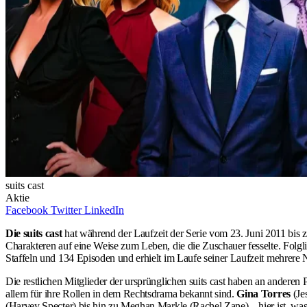
suits cast
Aktie
Facebook
Twitter
LinkedIn
Die
suits cast
hat während der Laufzeit der Serie vom 23. Juni 2011 bi
Charakteren auf eine Weise zum Leben, die die Zuschauer fesselte. Folgl
Staffeln und 134 Episoden und erhielt im Laufe seiner Laufzeit mehrer
Die restlichen Mitglieder der ursprünglichen suits cast haben an anderen
allem für ihre Rollen in dem Rechtsdrama bekannt sind.
Gina Torres
(Jes
(Harvey Specter) bis hin zu Meghan Markle (Rachel Zane) – hier ist, was