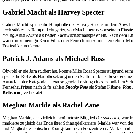
Gabriel Macht als Harvey Specter
Gabriel Macht spielte die Hauptrolle des Harvey Specter in dem Anwaltsdr
noch stärker ins Rampenlicht geriet, war Macht bereits vor seinem Einstie
Young Artist Award als bester Nachwuchsschauspieler ein. Nach dem E
war er in keinem größeren Film- oder Fernsehprojekt mehr zu sehen. Mach
Festival kennenlernte.
Patrick J. Adams als Michael Ross
Obwohl er nie Jura studiert hat, konnte Mike Ross Specter aufgrund seine
spielte die Rolle als Hauptbesetzung in den Staffeln 1 bis 7, bevor er ei
Awards in der Kategorie „Herausragende Leistung eines männlichen Scha
Fernsehauftritten nach
Suits
zählen
Sneaky Pete
als Stefan Kibane,
Plan
Bellisario
, verheiratet .
Meghan Markle als Rachel Zane
Meghan Markle, das vielleicht berühmteste Mitglied
der
suits cast
, wurde 
markierte zugleich das Ende ihrer Schauspielkarriere. Markle war von der
und Mitglied der britischen Königsfamilie zu konzentrieren. Markle und 