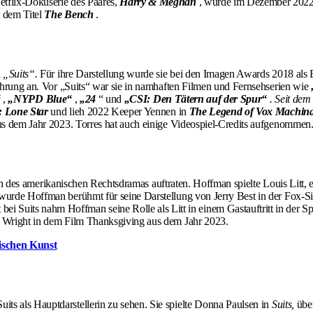
etflix-Dokuserie des Paares,
Harry & Meghan
, wurde im Dezember 2022 v
t dem Titel
The Bench
.
n
„Suits“.
Für ihre Darstellung wurde sie bei den Imagen Awards 2018 als B
fahrung an. Vor „Suits“ war sie in namhaften Filmen und Fernsehserien wie
“
,
„NYPD Blue“
,
„24
“ und
„CSI: Den Tätern auf der Spur“
. Seit dem
: Lone Star
und lieh 2022 Keeper Yennen in
The Legend of Vox Machin
s dem Jahr 2023. Torres hat auch einige Videospiel-Credits aufgenommen
feln des amerikanischen Rechtsdramas auftraten. Hoffman spielte Louis Litt
, wurde Hoffman berühmt für seine Darstellung von Jerry Best in der Fox-S
bei Suits nahm Hoffman seine Rolle als Litt in einem Gastauftritt in der S
as Wright in dem Film Thanksgiving aus dem Jahr 2023.
ischen Kunst
Suits als Hauptdarstellerin zu sehen. Sie spielte Donna Paulsen in
Suits,
über