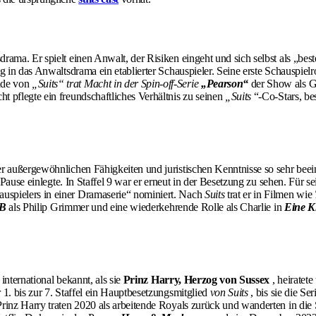
ama. Er spielt einen Anwalt, der Risiken eingeht und sich selbst als „bes
g in das Anwaltsdrama ein etablierter Schauspieler. Seine erste Schauspiel
nde von
„Suits“ trat Macht in der Spin-off-Serie
„Pearson“
der Show als G
t pflegte ein freundschaftliches Verhältnis zu seinen
„Suits
“-Co-Stars, be
r außergewöhnlichen Fähigkeiten und juristischen Kenntnisse so sehr beein
ne Pause einlegte. In Staffel 9 war er erneut in der Besetzung zu sehen. F
uspielers in einer Dramaserie“ nominiert. Nach
Suits
trat er in Filmen wie
 B
als Philip Grimmer und eine wiederkehrende Rolle als Charlie in
Eine Kl
international bekannt, als sie
Prinz Harry, Herzog von Sussex
, heiratet
 1. bis zur 7. Staffel ein Hauptbesetzungsmitglied
von Suits
, bis sie die Se
Prinz Harry traten 2020 als arbeitende Royals zurück und wanderten in die