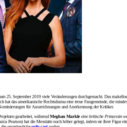
s zum 25. September 2019 viele Veränderungen durchgemacht. Das makell
ich hat das amerikanische Rechtsdrama eine treue Fangemeinde, die mindest
e Nominierungen für Auszeichnungen und Anerkennung der Kritiker.
 Projekten gearbeitet, während
Meghan Markle
eine britische Prinzessin w
sica Pearson) hat die Messlatte noch höher gelegt, indem sie ihrer Figur ei
 die ursprüngliche
suits cast
vorhat.