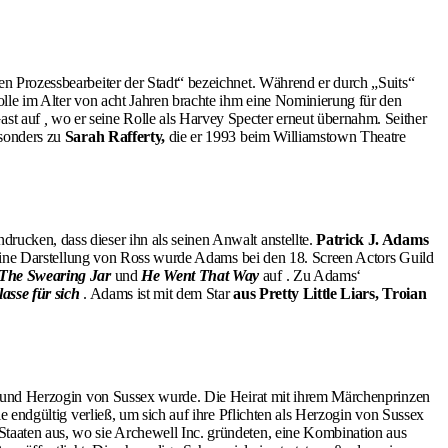
ten Prozessbearbeiter der Stadt“ bezeichnet. Während er durch „Suits“
rolle im Alter von acht Jahren brachte ihm eine Nominierung für den
ast auf
,
wo er seine Rolle als Harvey Specter erneut übernahm. Seither
sonders zu
Sarah Rafferty,
die er 1993 beim Williamstown Theatre
drucken, dass dieser ihn als seinen Anwalt anstellte.
Patrick J. Adams
ür seine Darstellung von Ross wurde Adams bei den 18. Screen Actors Guild
The Swearing Jar
und
He Went That Way
auf . Zu Adams‘
asse für sich
. Adams ist mit dem Star
aus Pretty Little Liars, Troian
e und Herzogin von Sussex wurde. Die Heirat mit ihrem Märchenprinzen
rie endgültig verließ, um sich auf ihre Pflichten als Herzogin von Sussex
 Staaten aus, wo sie Archewell Inc. gründeten, eine Kombination aus