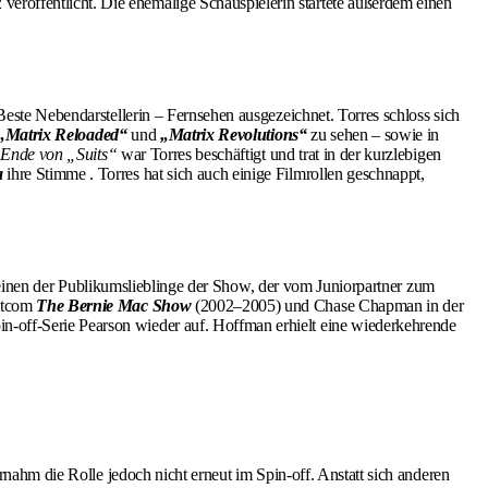
eröffentlicht. Die ehemalige Schauspielerin startete außerdem einen
este Nebendarstellerin – Fernsehen ausgezeichnet. Torres schloss sich
„Matrix Reloaded“
und
„Matrix Revolutions“
zu sehen – sowie in
 Ende von „Suits“
war Torres beschäftigt und trat in der kurzlebigen
a
ihre Stimme . Torres hat sich auch einige Filmrollen geschnappt,
.
, einen der Publikumslieblinge der Show, der vom Juniorpartner zum
itcom
The Bernie Mac Show
(2002–2005) und Chase Chapman in der
pin-off-Serie Pearson wieder auf. Hoffman erhielt eine wiederkehrende
nahm die Rolle jedoch nicht erneut im Spin-off. Anstatt sich anderen