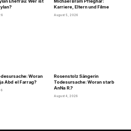
ylan Ehefrau: Wer ist
Michael Bram Pfleghar:
ylan?
Karriere, Eltern und Filme
26
August 5, 2026
odesursache: Woran
Rosenstolz Sängerin
ja Abd el Farrag?
Todesursache: Woran starb
AnNa R.?
26
August 4, 2026