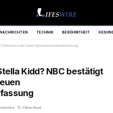
NACHRICHTEN
TECHNIK
BERÜHMTHEIT
GESUN
t ihr Schicksal in der neuen Episodenzusammenfassung
Stella Kidd? NBC bestätigt
 neuen
fassung
mmentare
3 Mins Read