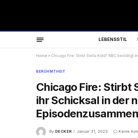
LEBENSSTIL
Home
»
Chicago Fire: Stirbt Stella Kidd? NBC bestätig
BERÜHMTHEIT
Chicago Fire: Stirbt 
ihr Schicksal in der
Episodenzusammen
By
DECKER
Januar 31, 2025
Keine Ko