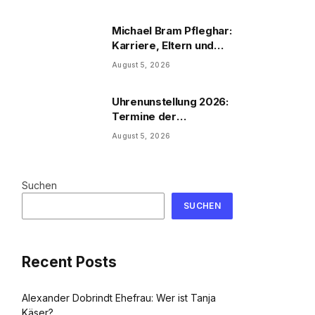
Michael Bram Pfleghar:
Karriere, Eltern und
Filme
August 5, 2026
Uhrenunstellung 2026:
Termine der
Uhrenumstellung
August 5, 2026
Suchen
SUCHEN
Recent Posts
Alexander Dobrindt Ehefrau: Wer ist Tanja
Käser?