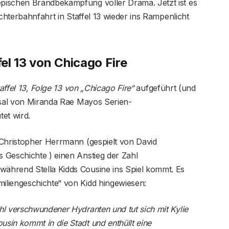
pischen Brandbekämpfung voller Drama. Jetzt ist es
Achterbahnfahrt in Staffel 13 wieder ins Rampenlicht
fel 13 von Chicago Fire
taffel 13, Folge 13 von „Chicago Fire“
aufgeführt (und
cksal von Miranda Rae Mayos Serien-
et wird.
 Christopher Herrmann (gespielt von David
 Geschichte ) einen Anstieg der Zahl
ährend Stella Kidds Cousine ins Spiel kommt. Es
liengeschichte“ von Kidd hingewiesen:
l verschwundener Hydranten und tut sich mit Kylie
sin kommt in die Stadt und enthüllt eine