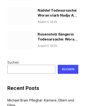
Naddel Todesursache:
Woran starb Nadja Abd
el Farrag?
August 4, 2026
Rosenstolz Sängerin
Todesursache: Woran
starb AnNa R.?
August 4, 2026
Suchen
SUCHEN
Recent Posts
Michael Bram Pfleghar: Karriere, Eltern und
Filme