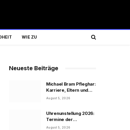
DHEIT
WIE ZU
Neueste Beiträge
Michael Bram Pfleghar:
Karriere, Eltern und
Filme
August 5, 2026
Uhrenunstellung 2026:
Termine der
Uhrenumstellung
August 5, 2026