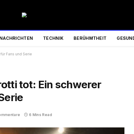
NACHRICHTEN
TECHNIK
BERÜHMTHEIT
GESUN
 für Fans und Serie
tti tot: Ein schwerer
Serie
Kommentare
6 Mins Read