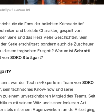
tuttgart schrotti tot
icht, die die Fans der beliebten Krimiserie tief
echniker und beliebte Charakter, gespielt von
 der Serie und das Herz vieler Geschichten. Sein
n der Serie erschüttert, sondern auch die Zuschauer
u diesem tragischen Ereignis? Warum ist
Schrotti
ft von
SOKO Stuttgart
?
gart?
dmann, war der Technik-Experte im Team von
SOKO
or, sein technisches Know-how und seine
 zu einem unverzichtbaren Mitglied des Teams. Seit
ublikum mit seinem Witz und seiner lockeren Art
er stets mit einem Augenzwinkern an die Arbeit ging,