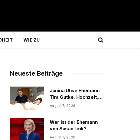
DHEIT
WIE ZU
Neueste Beiträge
Janina Uhse Ehemann:
Tim Gutke, Hochzeit,
Sohn und Familie
August 7, 2026
Wer ist der Ehemann
von Susan Link?
Wolfgang Link, Beruf
August 7, 2026