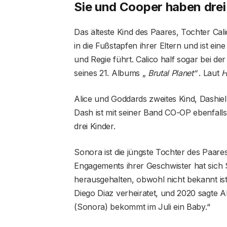
Sie und Cooper haben dre
Das älteste Kind des Paares, Tochter Cal
in die Fußstapfen ihrer Eltern und ist eine 
und Regie führt. Calico half sogar bei der
seines 21. Albums „
Brutal Planet“
. Laut
H
Alice und Goddards zweites Kind, Dashie
Dash ist mit seiner Band CO-OP ebenfal
drei Kinder.
Sonora ist die jüngste Tochter des Paar
Engagements ihrer Geschwister hat sich 
herausgehalten, obwohl nicht bekannt ist,
Diego Diaz verheiratet, und 2020 sagte 
(Sonora) bekommt im Juli ein Baby.“