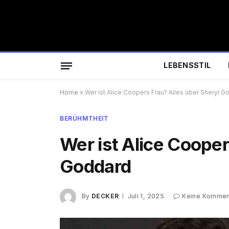
LEBENSSTIL
Home
»
Wer ist Alice Coopers Frau? Alles über Sheryl G
BERÜHMTHEIT
Wer ist Alice Cooper
Goddard
By
DECKER
Juli 1, 2025
Keine Kommen