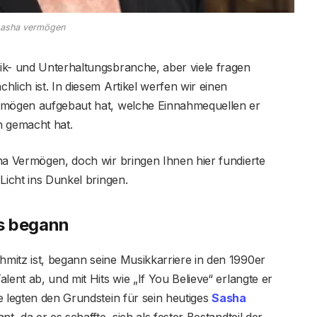
sasha vermögen
ik- und Unterhaltungsbranche, aber viele fragen
lich ist. In diesem Artikel werfen wir einen
ermögen aufgebaut hat, welche Einnahmequellen er
ch gemacht hat.
ha Vermögen, doch wir bringen Ihnen hier fundierte
Licht ins Dunkel bringen.
s begann
mitz ist, begann seine Musikkarriere in den 1990er
lent ab, und mit Hits wie „If You Believe“ erlangte er
e legten den Grundstein für sein heutiges
Sasha
t, da er es schaffte, sich als fester Bestandteil der