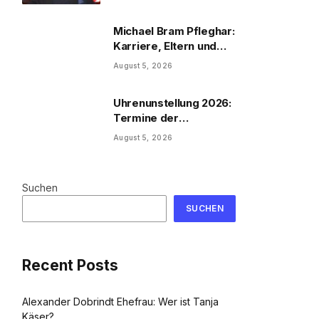
Michael Bram Pfleghar:
Karriere, Eltern und
Filme
August 5, 2026
Uhrenunstellung 2026:
Termine der
Uhrenumstellung
August 5, 2026
Suchen
SUCHEN
Recent Posts
Alexander Dobrindt Ehefrau: Wer ist Tanja
Käser?