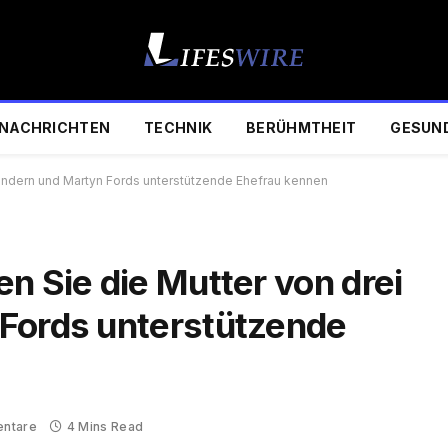
NACHRICHTEN
TECHNIK
BERÜHMTHEIT
GESUN
Kindern und Martyn Fords unterstützende Ehefrau kennen
n Sie die Mutter von drei
Fords unterstützende
ntare
4 Mins Read