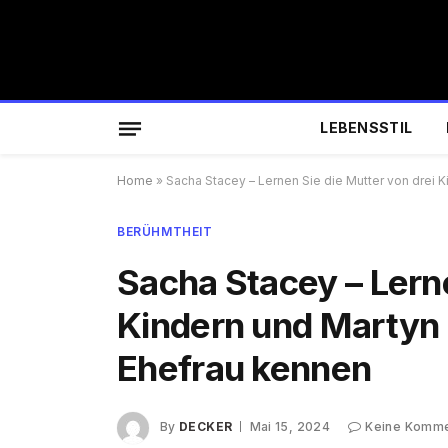
LEBENSSTIL
Home
»
Sacha Stacey – Lernen Sie die Mutter von drei 
BERÜHMTHEIT
Sacha Stacey – Lerne
Kindern und Martyn 
Ehefrau kennen
By
DECKER
Mai 15, 2024
Keine Komme