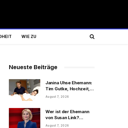
DHEIT
WIE ZU
Neueste Beiträge
Janina Uhse Ehemann:
Tim Gutke, Hochzeit,
Sohn und Familie
August 7, 2026
Wer ist der Ehemann
von Susan Link?
Wolfgang Link, Beruf
August 7, 2026